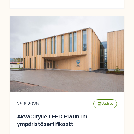
25.6.2026
article
Uutiset
AkvaCitylle LEED Platinum -
ympäristösertifikaatti