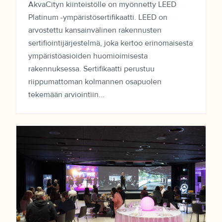
AkvaCityn kiinteistölle on myönnetty LEED
Platinum -ympäristösertifikaatti. LEED on
arvostettu kansainvälinen rakennusten
sertifiointijärjestelmä, joka kertoo erinomaisesta
ympäristöasioiden huomioimisesta
rakennuksessa. Sertifikaatti perustuu
riippumattoman kolmannen osapuolen
tekemään arviointiin...