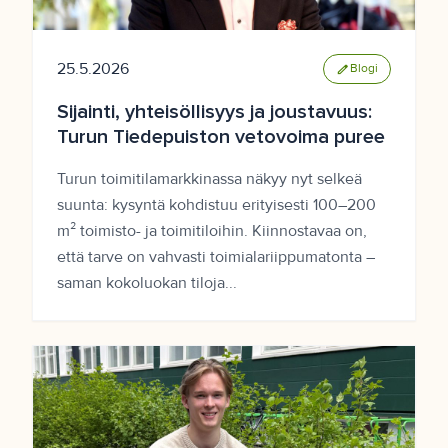
25.5.2026
edit
Blogi
Sijainti, yhteisöllisyys ja joustavuus:
Turun Tiedepuiston vetovoima puree
Turun toimitilamarkkinassa näkyy nyt selkeä
suunta: kysyntä kohdistuu erityisesti 100–200
m² toimisto- ja toimitiloihin. Kiinnostavaa on,
että tarve on vahvasti toimialariippumatonta –
saman kokoluokan tiloja...