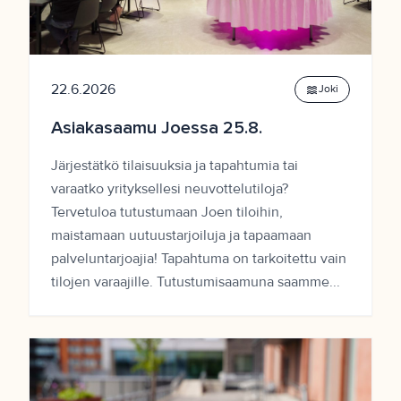
22.6.2026
waves
Joki
Asiakasaamu Joessa 25.8.
Järjestätkö tilaisuuksia ja tapahtumia tai
varaatko yrityksellesi neuvottelutiloja?
Tervetuloa tutustumaan Joen tiloihin,
maistamaan uutuustarjoiluja ja tapaamaan
palveluntarjoajia! Tapahtuma on tarkoitettu vain
tilojen varaajille. Tutustumisaamuna saamme...