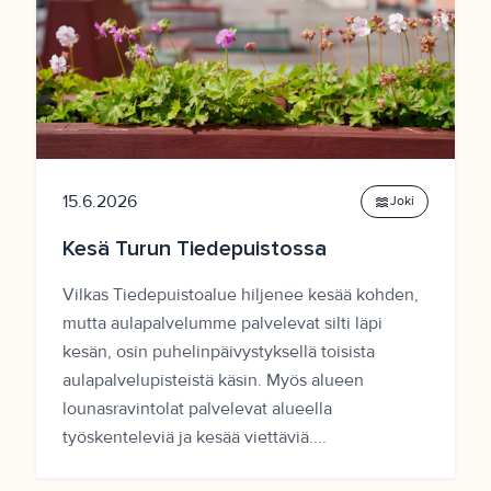
15.6.2026
waves
Joki
Kesä Turun Tiedepuistossa
Vilkas Tiedepuistoalue hiljenee kesää kohden,
mutta aulapalvelumme palvelevat silti läpi
kesän, osin puhelinpäivystyksellä toisista
aulapalvelupisteistä käsin. Myös alueen
lounasravintolat palvelevat alueella
työskenteleviä ja kesää viettäviä....