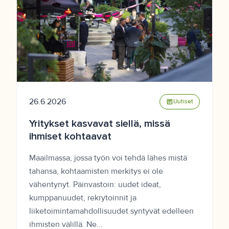
26.6.2026
article
Uutiset
Yritykset kasvavat siellä, missä
ihmiset kohtaavat
Maailmassa, jossa työn voi tehdä lähes mistä
tahansa, kohtaamisten merkitys ei ole
vähentynyt. Päinvastoin: uudet ideat,
kumppanuudet, rekrytoinnit ja
liiketoimintamahdollisuudet syntyvät edelleen
ihmisten välillä. Ne...