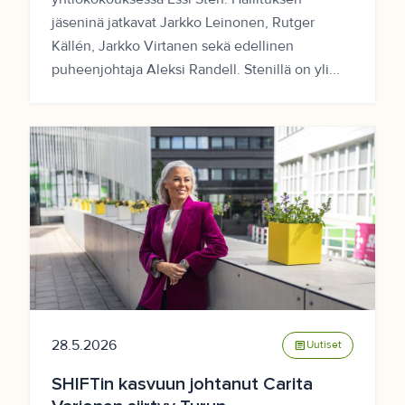
jäseninä jatkavat Jarkko Leinonen, Rutger
Källén, Jarkko Virtanen sekä edellinen
puheenjohtaja Aleksi Randell. Stenillä on yli...
28.5.2026
article
Uutiset
SHIFTin kasvuun johtanut Carita