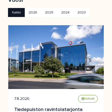
Kaikki
2026
2025
2024
2023
7.8.2026
article
Uutiset
Tiedepuiston ravintolatarjonta