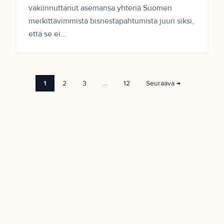
vakiinnuttanut asemansa yhtenä Suomen
merkittävimmistä bisnestapahtumista juuri siksi,
että se ei...
1
2
3
…
12
Seuraava →