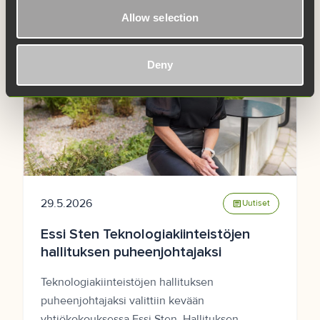
Allow selection
Deny
29.5.2026
article
Uutiset
Essi Sten Teknologiakiinteistöjen
hallituksen puheenjohtajaksi
Teknologiakiinteistöjen hallituksen
puheenjohtajaksi valittiin kevään
yhtiökokouksessa Essi Sten. Hallituksen