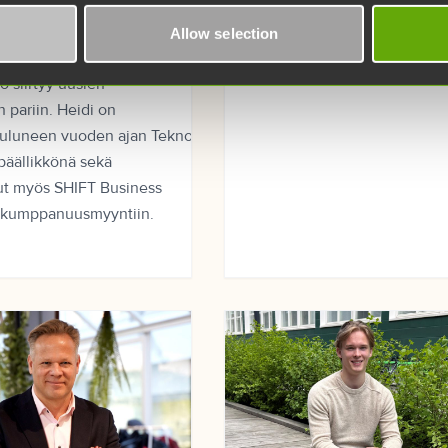
velujohtajana aloittaa
Källén, Jarkko Virtanen sekä
tala. Aiemmin
Allow selection
edellinen puheenjohtaja Ale
htajana toiminut Leena
Randell. Stenillä on yli...
 siirtyy uusien
 pariin. Heidi on
kuluneen vuoden ajan Teknologiakiinteistöjen
päällikkönä sekä
nut myös SHIFT Business
n kumppanuusmyyntiin.