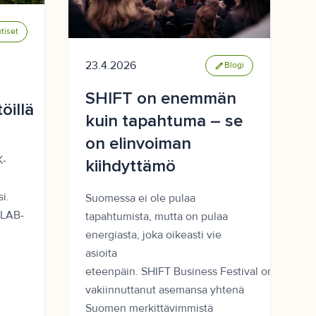
tiset
23.4.2026
edit
Blogi
SHIFT on enemmän
öillä
kuin tapahtuma – se
on elinvoiman
K-
kiihdyttämö
i.
Suomessa ei ole pulaa
 LAB-
tapahtumista, mutta on pulaa
energiasta, joka oikeasti vie
asioita
eteenpäin. SHIFT Business Festival on
vakiinnuttanut asemansa yhtenä
Suomen merkittävimmistä