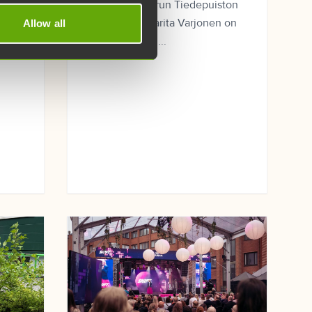
ja vahvistaa Turun Tiedepuiston
vetovoimaa. Carita Varjonen on
Allow all
ksi
nimitetty Turun...