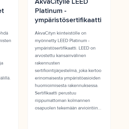
AkvaCitylle LEED
et
Platinum -
ympäristösertifikaatti
ehdä
AkvaCityn kiinteistölle on
misten
myönnetty LEED Platinum -
ympäristösertifikaatti. LEED on
arvostettu kansainvälinen
ja
rakennusten
sertifiointijärjestelmä, joka kertoo
lillä.
erinomaisesta ympäristöasioiden
huomioimisesta rakennuksessa.
Sertifikaatti perustuu
riippumattoman kolmannen
osapuolen tekemään arviointiin...