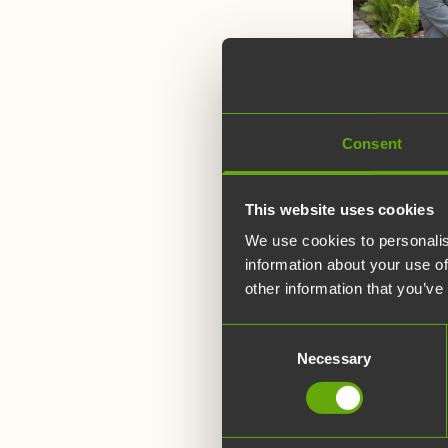
3.6.2026
Consent
Heidi 
This website uses cookies
Teknol
We use cookies to personalis
palvel
information about your use of
”Tee
other information that you’ve
Tiedep
Consent
paikan
Necessary
Selection
helpp
Turun Tek