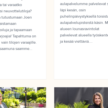
aulapalvelumme palvelevat si
 tai varaatko
läpi kesän, osin
esi neuvottelutiloja?
puhelinpäivystyksellä toisist
a tutustumaan Joen
aulapalvelupisteistä käsin. 
maistamaan
alueen lounasravintolat
oiluja ja tapaamaan
palvelevat alueella työskent
arjoajia! Tapahtuma on
ja kesää viettäviä....
 vain tilojen varaajille.
saamuna saamme...