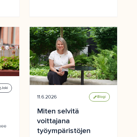
es
Joki
11.6.2026
edit
Blogi
Miten selvitä
voittajana
nee
työympäristöjen