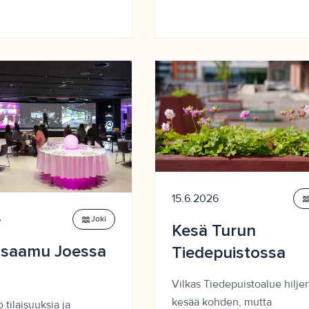
15.6.2026
wav
6
waves
Joki
Kesä Turun
asaamu Joessa
Tiedepuistossa
Vilkas Tiedepuistoalue hilje
kesää kohden, mutta
 tilaisuuksia ja