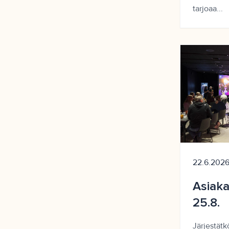
tarjoaa...
22.6.202
Asiak
25.8.
Järjestätkö