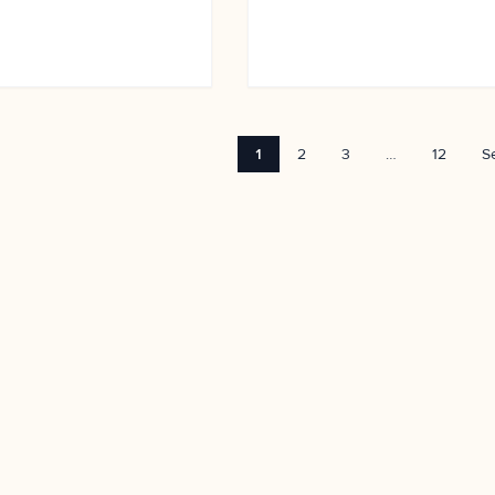
1
2
3
…
12
S