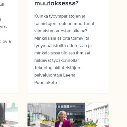
muutoksessa?
lti
Kuinka työympäristöjen ja
a
toimistojen rooli on muuttunut
Myös
viimeisten vuosien aikana?
Minkälaisia asioita toimivilta
eleviä
työympäristöiltä odotetaan ja
minkälaisissa tiloissa ihmiset
haluavat työskennellä?
Teknologiakiinteistöjen
palvelujohtaja Leena
Puodinketo...