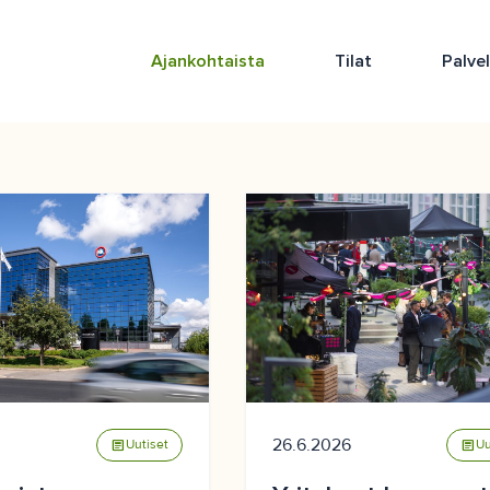
Ajankohtaista
Tilat
Palve
26.6.2026
article
Uutiset
article
Uu