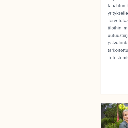
tapahtumia
yrityksell
Tervetulo
tiloihin, 
uutuustarj
palvelunt
tarkoitettu
Tutustumi