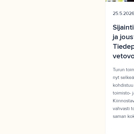
25.5.202
Sijaint
ja jou
Tiedep
vetov
Turun toi
nyt selkeä
kohdistuu
toimisto- j
Kiinnostav
vahvasti t
saman koko