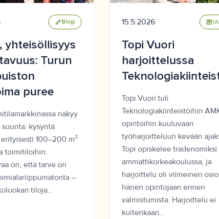
6
15.5.2026
edit
Blogi
article
Uu
i, yhteisöllisyys
Topi Vuori
stavuus: Turun
harjoittelussa
uiston
Teknologiakiinteist
oima puree
Topi Vuori tuli
Teknologiakiinteistöihin AM
mitilamarkkinassa näkyy
opintoihin kuuluvaan
 suunta: kysyntä
työharjoitteluun kevään ajaks
 erityisesti 100–200 m²
Topi opiskelee tradenomiksi
a toimitiloihin.
ammattikorkeakoulussa, ja
aa on, että tarve on
harjoittelu oli viimeinen osio
oimialariippumatonta –
hänen opintojaan ennen
luokan tiloja...
valmistumista. Harjoittelu ei
kuitenkaan...