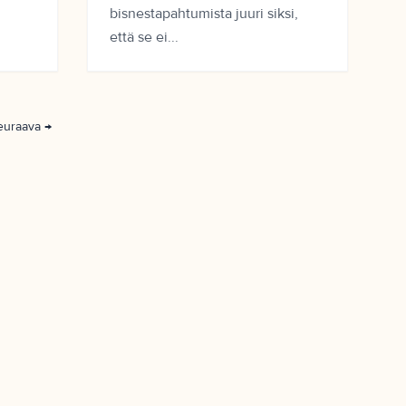
bisnestapahtumista juuri siksi,
että se ei...
euraava →