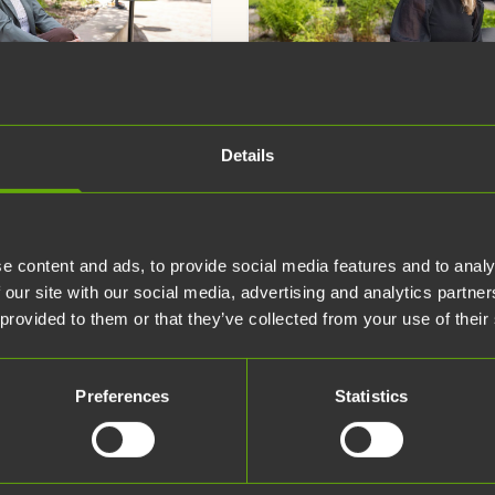
Details
29.5.2026
article
Uutiset
article
Uu
Rantala
Essi Sten
ogiakiinteistöjen
Teknologiakiinteis
e content and ads, to provide social media features and to analy
ujohtajaksi:
hallituksen
 our site with our social media, advertising and analytics partn
mme
puheenjohtajaksi
 provided to them or that they’ve collected from your use of their
uistosta
Teknologiakiinteistöjen
, jossa on
hallituksen puheenjohtajaks
Preferences
Statistics
o menestyä”
valittiin kevään yhtiökokouk
Essi Sten. Hallituksen jäseni
nologiakiinteistöjen
jatkavat Jarkko Leinonen, R