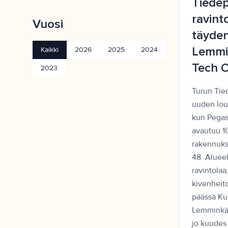
Tiedep
ravint
Vuosi
täyden
Lemmi
Kaikki
2026
2025
2024
Tech C
2023
Turun Tie
uuden lou
kun Pega
avautuu 10
rakennuks
48. Alueel
ravintolaa,
kivenheit
päässä Ku
Lemminkäi
jo kuudes 