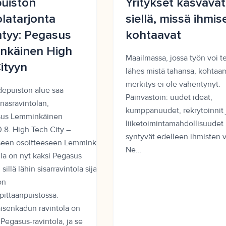
uiston
Yritykset kasvavat
olatarjonta
siellä, missä ihmis
tyy: Pegasus
kohtaavat
nkäinen High
Maailmassa, jossa työn voi t
ityyn
lähes mistä tahansa, kohtaa
merkitys ei ole vähentynyt.
depuiston alue saa
Päinvastoin: uudet ideat,
nasravintolan,
kumppanuudet, rekrytoinnit 
sus Lemminkäinen
liiketoimintamahdollisuudet
.8. High Tech City –
syntyvät edelleen ihmisten vä
een osoitteeseen Lemminkäisenkatu
Ne...
la on nyt kaksi Pegasus
 sillä lähin sisarravintola sijaitsee
on
pittaanpuistossa.
senkadun ravintola on
Pegasus-ravintola, ja se