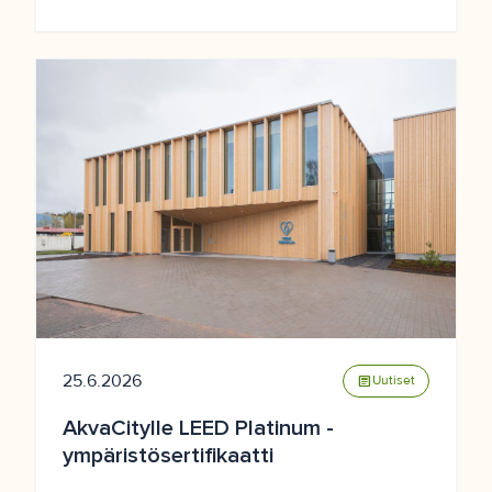
25.6.2026
article
Uutiset
AkvaCitylle LEED Platinum -
ympäristösertifikaatti