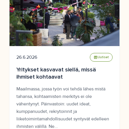
26.6.2026
article
Uutiset
Yritykset kasvavat siellä, missä
ihmiset kohtaavat
Maailmassa, jossa työn voi tehdä lähes mistä
tahansa, kohtaamisten merkitys ei ole
vähentynyt. Päinvastoin: uudet ideat,
kumppanuudet, rekrytoinnit ja
liiketoimintamahdollisuudet syntyvät edelleen
ihmisten välillä. Ne...