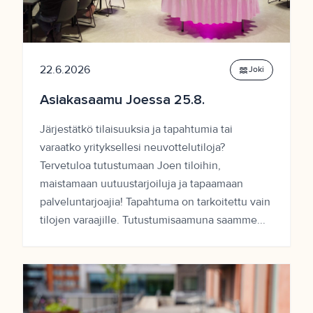
22.6.2026
waves
Joki
Asiakasaamu Joessa 25.8.
Järjestätkö tilaisuuksia ja tapahtumia tai
varaatko yrityksellesi neuvottelutiloja?
Tervetuloa tutustumaan Joen tiloihin,
maistamaan uutuustarjoiluja ja tapaamaan
palveluntarjoajia! Tapahtuma on tarkoitettu vain
tilojen varaajille. Tutustumisaamuna saamme...