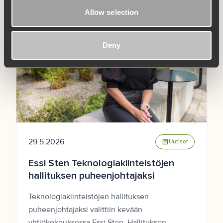
Allow selection
Deny
29.5.2026
article
Uutiset
Essi Sten Teknologiakiinteistöjen
hallituksen puheenjohtajaksi
Teknologiakiinteistöjen hallituksen
puheenjohtajaksi valittiin kevään
yhtiökokouksessa Essi Sten. Hallituksen