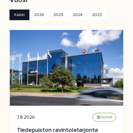
Kaikki
2026
2025
2024
2023
7.8.2026
article
Uutiset
Tiedepuiston ravintolatarjonta