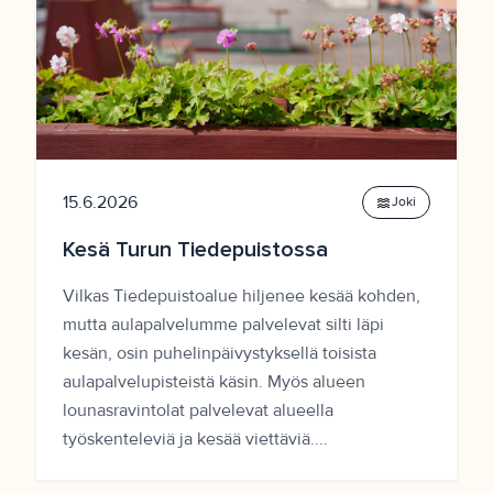
15.6.2026
waves
Joki
Kesä Turun Tiedepuistossa
Vilkas Tiedepuistoalue hiljenee kesää kohden,
mutta aulapalvelumme palvelevat silti läpi
kesän, osin puhelinpäivystyksellä toisista
aulapalvelupisteistä käsin. Myös alueen
lounasravintolat palvelevat alueella
työskenteleviä ja kesää viettäviä....