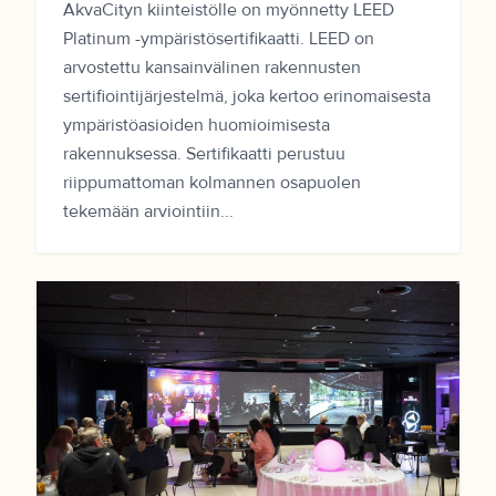
AkvaCityn kiinteistölle on myönnetty LEED
Platinum -ympäristösertifikaatti. LEED on
arvostettu kansainvälinen rakennusten
sertifiointijärjestelmä, joka kertoo erinomaisesta
ympäristöasioiden huomioimisesta
rakennuksessa. Sertifikaatti perustuu
riippumattoman kolmannen osapuolen
tekemään arviointiin...