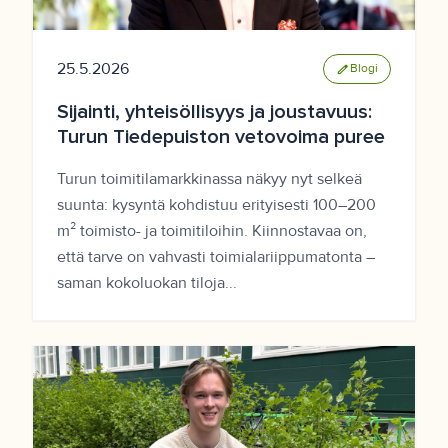
25.5.2026
edit
Blogi
Sijainti, yhteisöllisyys ja joustavuus:
Turun Tiedepuiston vetovoima puree
Turun toimitilamarkkinassa näkyy nyt selkeä
suunta: kysyntä kohdistuu erityisesti 100–200
m² toimisto- ja toimitiloihin. Kiinnostavaa on,
että tarve on vahvasti toimialariippumatonta –
saman kokoluokan tiloja...