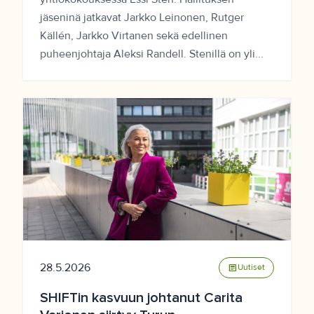
jäseninä jatkavat Jarkko Leinonen, Rutger
Källén, Jarkko Virtanen sekä edellinen
puheenjohtaja Aleksi Randell. Stenillä on yli...
28.5.2026
article
Uutiset
SHIFTin kasvuun johtanut Carita