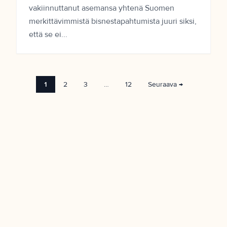
vakiinnuttanut asemansa yhtenä Suomen
merkittävimmistä bisnestapahtumista juuri siksi,
että se ei...
1
2
3
…
12
Seuraava →