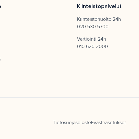
o
Kiinteistöpalvelut
Kiinteistöhuolto 24h
020 530 5700
Vartiointi 24h
010 620 2000
ä
Tietosuojaseloste
Evästeasetukset