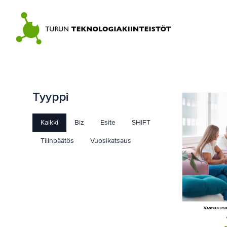
Skip
to
content
Tyyppi
Kaikki
Biz
Esite
SHIFT
Tilinpäätös
Vuosikatsaus