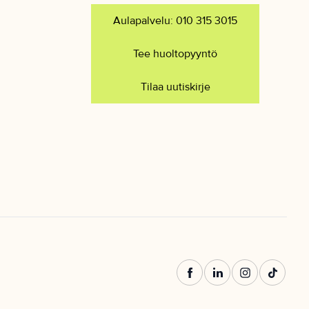
Aulapalvelu: 010 315 3015
Tee huoltopyyntö
Tilaa uutiskirje