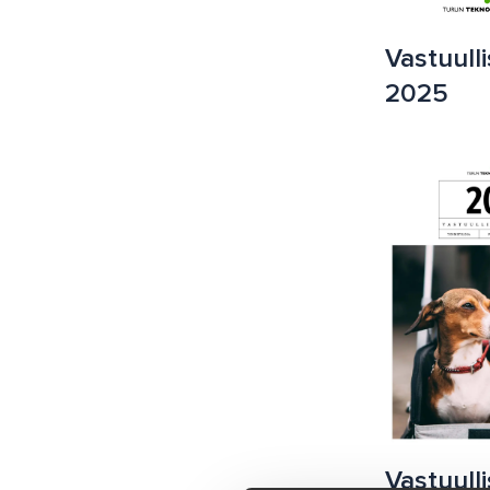
Vastuull
2025
Vastuull