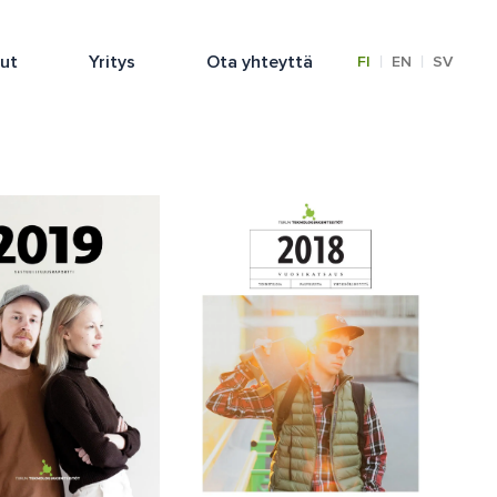
lut
Yritys
Ota yhteyttä
|
|
FI
EN
SV