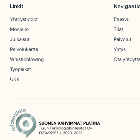
Linkit
Navigaati
Yhteystiedot
Etusivu
Medialle
Tilat
Julkaisut
Palvelut
Palvelukartta
Yritys
Whistleblowing
Ota yhteytt
Työpaikat
UKK