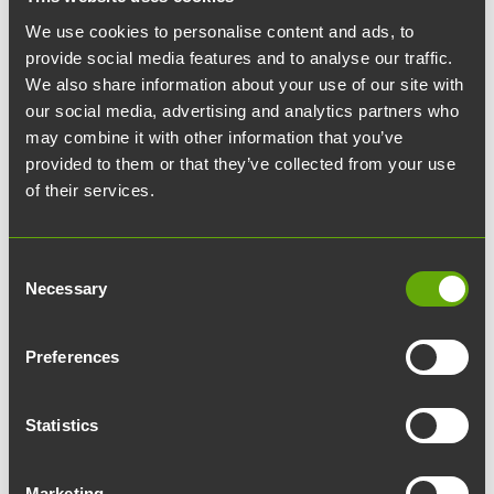
säkerhet fungerar sömlöst – och att hjälp
We use cookies to personalise content and ads, to
finns lätt tillgänglig när den behövs. På så
provide social media features and to analyse our traffic.
We also share information about your use of our site with
sätt kan du och ditt team fokusera på ert
our social media, advertising and analytics partners who
arbete utan onödig oro för vardagliga
may combine it with other information that you’ve
praktikaliteter.
provided to them or that they’ve collected from your use
of their services.
Se mer om fastighetstjänster
Consent
Necessary
Selection
Möten och evenemang
Preferences
Mötes- och evenemangstjänster stödjer
Statistics
smidiga möten och lyckade tillställningar. I
Åbo Vetenskapspark är det lätt att arrangera
Marketing