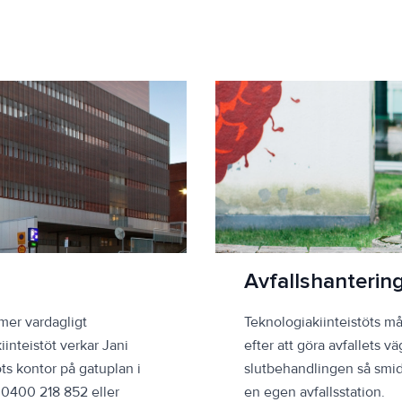
Avfallshanterin
 mer vardagligt
Teknologiakiinteistöts må
iinteistöt verkar Jani
efter att göra avfallets vä
ts kontor på gatuplan i
slutbehandlingen så smidi
n 0400 218 852 eller
en egen avfallsstation.