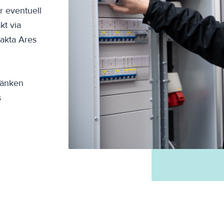
r eventuell
kt via
akta Ares
länken
s