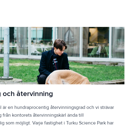
g och återvinning
l är en hundraprocentig återvinningsgrad och vi strävar
g från kontorets återvinningskärl ända till
g som möjligt. Varje fastighet i Turku Science Park har