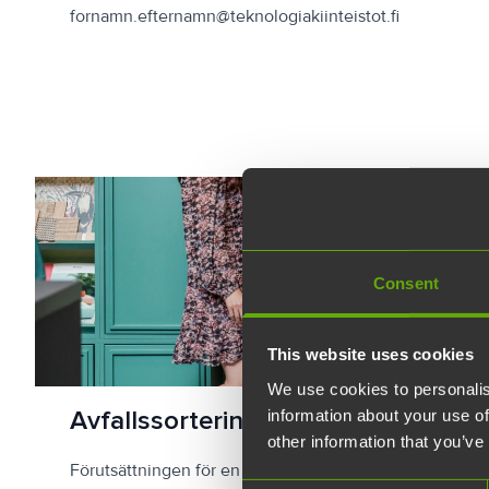
fornamn.efternamn@teknologiakiinteistot.fi
Consent
This website uses cookies
We use cookies to personalis
Avfallssortering på kontoret
information about your use of
other information that you’ve
Förutsättningen för en effektiv avfallshantering är att av