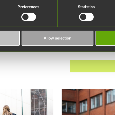
nologiakiinteistöt att se
vastaa Are Oy. Huoltopyy
Preferences
Statistics
l på kontoret. Vi
kannattaa täyttää mahdoll
vid behov ger vi
nopeasti huoltoyhtiössä.
llskärl.
yhteydenottoa varten. Hu
linkistä. Kiireellisissä a
ng vägleder dig vid
palvelunumeroon (toimii
Allow selection
ion om vilka fraktioner