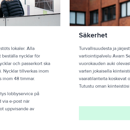
Säkerhet
töts lokaler. Alla
Turvallisuudesta ja järjes
 beställa nycklar för
vartiointipalvelu Avarn Se
nycklar och passerkort ska
vuorokauden auki olevast
i. Nycklar tillverkas inom
varten jokaisella kiinteis
as inom 48 timmar.
vaaratilanteita koskevat 
Tutustu oman kiinteistösi
itys lobbyservice på
d via e-post när
mot uppvisande av