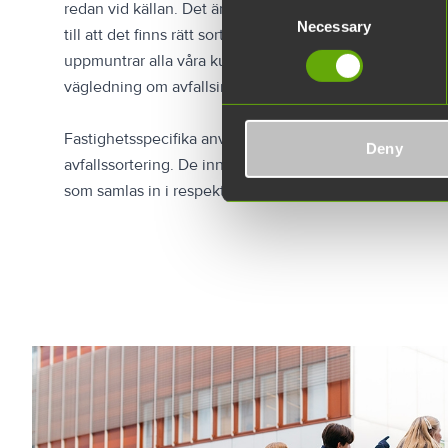
Consent
redan vid källan. Det är alla hyresgästers ansvar hos Tek
Necessary
Selection
till att det finns rätt sorts och tillräckligt med avfallskär
uppmuntrar alla våra kunder att återvinna effektivt och 
vägledning om avfallsinstruktioner och märkning av avfa
Fastighetsspecifika anvisningar för avfall och återvinni
Deny
avfallssortering. De innehåller även detaljerad informat
som samlas in i respektive fastighet.