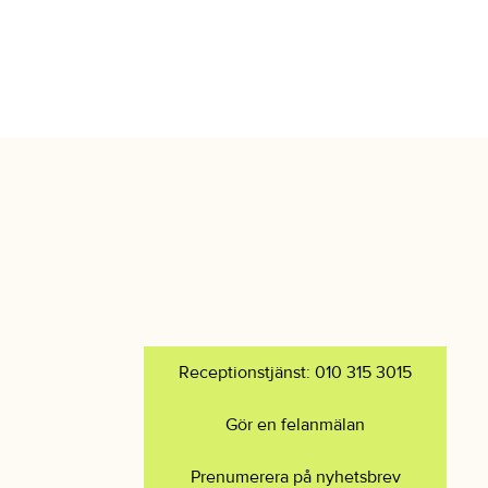
Receptionstjänst: 010 315 3015
Gör en felanmälan
Prenumerera på nyhetsbrev