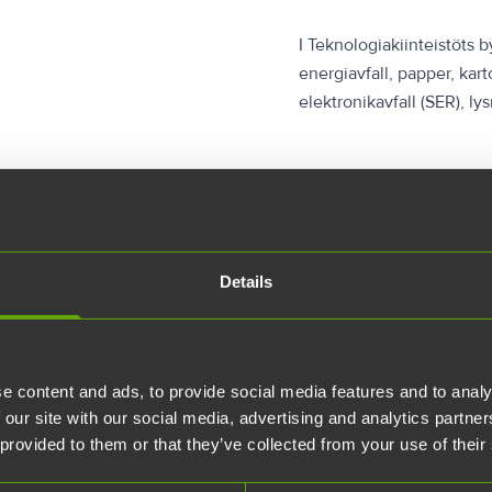
I Teknologiakiinteistöts 
energiavfall, papper, karto
elektronikavfall (SER), ly
Details
e content and ads, to provide social media features and to analy
Fastighetssköts
 our site with our social media, advertising and analytics partn
 provided to them or that they’ve collected from your use of their
fallet sorteras korrekt
Kiinteistönhuollosta ja k