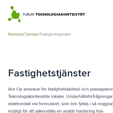
Skip
to
content
Startsida
/
Tjänster
/
Fastighetstjänster
Fastighetstjänster
Are Oy ansvarar för fastighetsskötsel och passagekont
Teknologiakiinteistöts lokaler. Underhållsförfrågningar
elektroniskt via formuläret, som bör fyllas i så noggr
möjligt för att säkerställa en snabb hantering hos