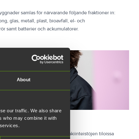
byggnader samlas för närvarande följande fraktioner in:
ng, glas, metall, plast, bioavfall, el- och
srör samt batterier och ackumulatorer.
About
se our traffic. We also share
el
ers who may combine it with
 services.
ulunvalvonnasta Turun Teknologiakiinteistöjen tiloissa