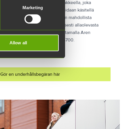
nnöt lähetetään sähköisesti lomakkeella, joka
Marketing
isimman tarkasti, jotta pyyntö voidaan käsitellä
 Myös ilmoittajan tiedot pyydetään mahdollista
oltopyynnön voi lähettää sähköisesti allaolevasta
sioissa yhteyttä kannattaa ottaa soittamalla Aren
 ympäri vuorokauden): 020 530 5700.
Allow all
Gör en underhållsbegäran här