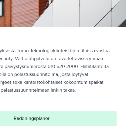
tyksestä Turun Teknologiakiinteistöjen tiloissa vastaa
curity. Vartiointipalvelu on tavoitettavissa ympäri
a päivystysnumerosta 010 620 2000. Hätätilanteita
töllä on pelastussuunnitelma, josta löytyvät
ohjeet sekä kiinteistökohtaiset kokoontumispaikat.
 pelastussuunnitelmaan linkin takaa.
Räddningsplaner