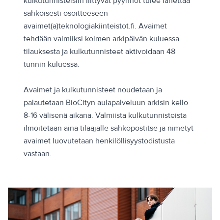
kulkutunnisteisiin liittyvät pyynnöt tulee lähettää
sähköisesti osoitteeseen
avaimet(a)teknologiakiinteistot.fi. Avaimet
tehdään valmiiksi kolmen arkipäivän kuluessa
tilauksesta ja kulkutunnisteet aktivoidaan 48
tunnin kuluessa.
Avaimet ja kulkutunnisteet noudetaan ja
palautetaan BioCityn aulapalveluun arkisin kello
8-16 välisenä aikana. Valmiista kulkutunnisteista
ilmoitetaan aina tilaajalle sähköpostitse ja nimetyt
avaimet luovutetaan henkilöllisyystodistusta
vastaan.