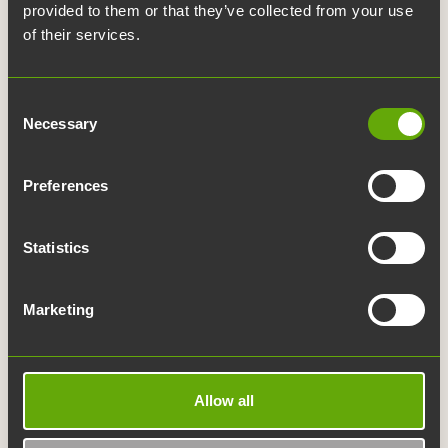
Linkit
provided to them or that they’ve collected from your use
of their services.
Yhteystiedot
Medialle
Consent
Julkaisut
Necessary
Selection
Palvelukartta
Whistleblowing
Preferences
Työpaikat
UKK
Statistics
Navigaatio
Marketing
Etusivu
Tilat
Allow all
Palvelut