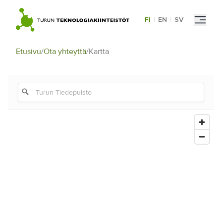
Skip
to
FI
|
EN
|
SV
content
Etusivu
/
Ota yhteyttä
/
Kartta