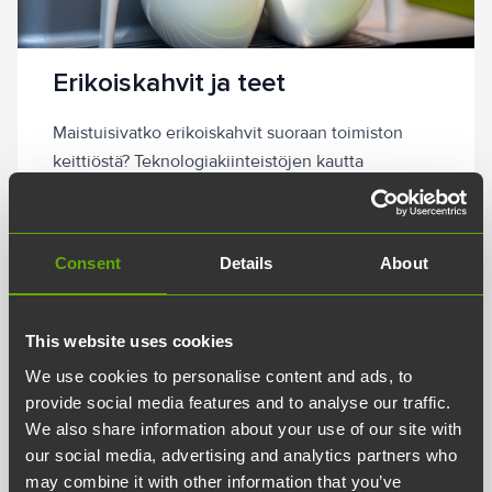
Erikoiskahvit ja teet
Maistuisivatko erikoiskahvit suoraan toimiston
keittiöstä? Teknologiakiinteistöjen kautta
toimistolle saa laadukkaan papukahviautomaatin
täyspalvelulla, johon halutessasi sisältyy
erikoiskahvien lisäksi myös teet ja kaakao.
Consent
Details
About
Automaatin huolto ja tarvittavien raaka-aineiden
toimitukset ja täytöt sisältyvät palveluun.
Kysy lisää palvelut@teknologiakiinteistot.fi.
This website uses cookies
We use cookies to personalise content and ads, to
provide social media features and to analyse our traffic.
We also share information about your use of our site with
our social media, advertising and analytics partners who
may combine it with other information that you’ve