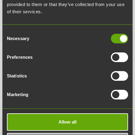
provided to them or that they’ve collected from your use
of their services.
Consent
Necessary
Selection
Toimiston siivous- ja
Preferences
puhtaanapitopalvelut
Toimitilojen siivous järjestyy
Statistics
Teknologiakiinteistöjen tiloissa vaivatta.
Siivouksen yhteistyökumppanimme tuntee Turun
Marketing
Tiedepuiston sekä kiinteistöjen käytännöt ja
toimitilojen materiaalit, jolloin asiakkaamme voivat
keskittyä siivouksen sijaan omaan
Allow all
liiketoimintaansa.