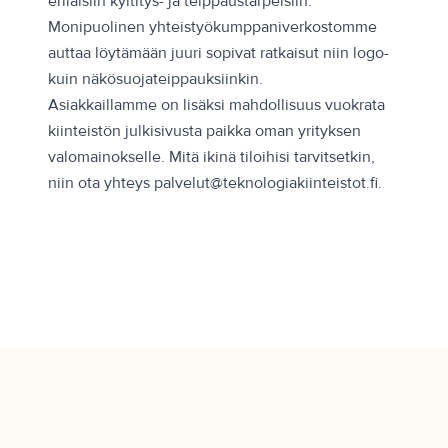
erilaisiin kyltitys- ja teippaustarpeisiin.
Monipuolinen yhteistyökumppaniverkostomme
auttaa löytämään juuri sopivat ratkaisut niin logo-
kuin näkösuojateippauksiinkin.
Asiakkaillamme on lisäksi mahdollisuus vuokrata
kiinteistön julkisivusta paikka oman yrityksen
valomainokselle. Mitä ikinä tiloihisi tarvitsetkin,
niin ota yhteys palvelut@teknologiakiinteistot.fi.