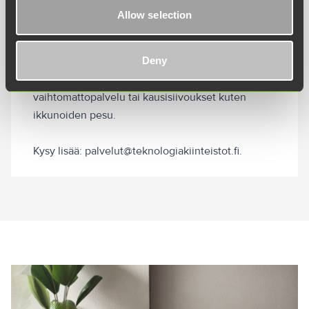
Palveluiden hinnat määräytyvät siivottavan pinta-
Allow selection
alan, tilojen käyttötarkoituksen ja materiaalien
mukaan. Palvelun sisältö sovitaan aina yhdessä
Deny
asiakkaan kanssa ja tarpeen mukaan sopimukseen
voidaan liittää myös saniteettitilojen tarvikkeet,
vaihtomattopalvelu tai kausisiivoukset kuten
ikkunoiden pesu.
Kysy lisää: palvelut@teknologiakiinteistot.fi.