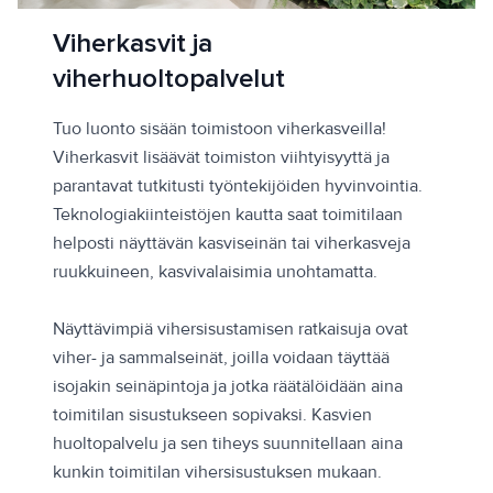
Viherkasvit ja
viherhuoltopalvelut
Tuo luonto sisään toimistoon viherkasveilla!
Viherkasvit lisäävät toimiston viihtyisyyttä ja
parantavat tutkitusti työntekijöiden hyvinvointia.
Teknologiakiinteistöjen kautta saat toimitilaan
helposti näyttävän kasviseinän tai viherkasveja
ruukkuineen, kasvivalaisimia unohtamatta.
Näyttävimpiä vihersisustamisen ratkaisuja ovat
viher- ja sammalseinät, joilla voidaan täyttää
isojakin seinäpintoja ja jotka räätälöidään aina
toimitilan sisustukseen sopivaksi. Kasvien
huoltopalvelu ja sen tiheys suunnitellaan aina
kunkin toimitilan vihersisustuksen mukaan.