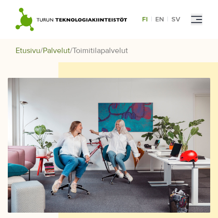
Skip
to
FI
|
EN
|
SV
content
Etusivu
/
Palvelut
/
Toimitilapalvelut