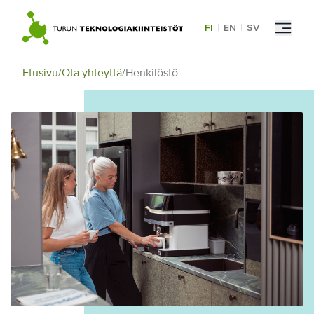
Skip
to
FI
|
EN
|
SV
content
Etusivu
/
Ota yhteyttä
/
Henkilöstö