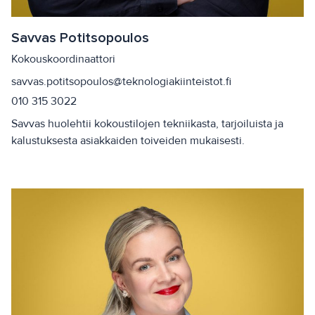
Savvas Potitsopoulos
Kokouskoordinaattori
savvas.potitsopoulos@teknologiakiinteistot.fi
010 315 3022
Savvas huolehtii kokoustilojen tekniikasta, tarjoiluista ja
kalustuksesta asiakkaiden toiveiden mukaisesti.