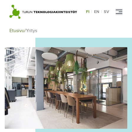
Skip
to
FI
|
EN
|
SV
content
Etusivu
/
Yritys