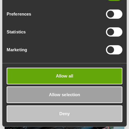
Teknologiakiinteistöjen suurin omistaja on
Preferences
yhteiskuntakiinteistöihin erikoistunut
kiinteistösijoitusyhtiö
Hemsö
, joka omistaa
Statistics
Teknologiakiinteistöistä 52,1 prosenttia. Yhtiön
muut omistajat ovat Turun kaupunki ja Turun
Marketing
ammattikorkeakoulu.
Tutustu hallitukseen
Allow all
Allow selection
Deny