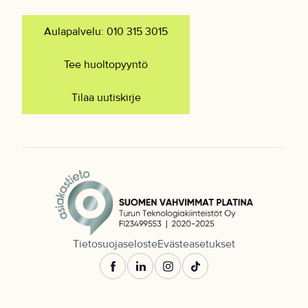
Aulapalvelu: 010 315 3015
Tee huoltopyyntö
Tilaa uutiskirje
Tietosuojaseloste
Evästeasetukset