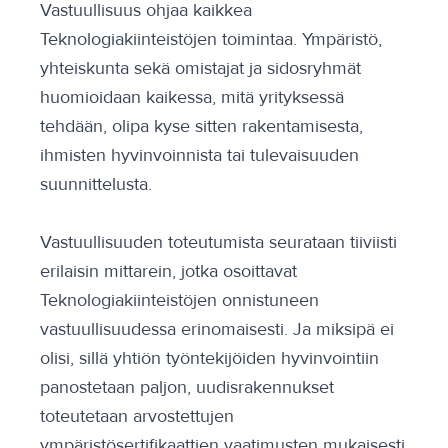
Vastuullisuus ohjaa kaikkea
Teknologiakiinteistöjen toimintaa. Ympäristö,
yhteiskunta sekä omistajat ja sidosryhmät
huomioidaan kaikessa, mitä yrityksessä
tehdään, olipa kyse sitten rakentamisesta,
ihmisten hyvinvoinnista tai tulevaisuuden
suunnittelusta.
Vastuullisuuden toteutumista seurataan tiiviisti
erilaisin mittarein, jotka osoittavat
Teknologiakiinteistöjen onnistuneen
vastuullisuudessa erinomaisesti. Ja miksipä ei
olisi, sillä yhtiön työntekijöiden hyvinvointiin
panostetaan paljon, uudisrakennukset
toteutetaan arvostettujen
ympäristösertifikaattien vaatimusten mukaisesti