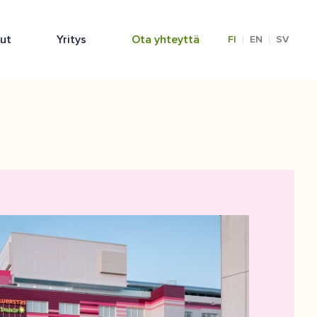
lut
Yritys
Ota yhteyttä
|
|
FI
EN
SV