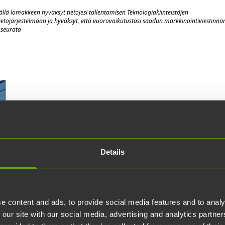
llä lomakkeen hyväksyt tietojesi tallentamisen Teknologiakiinteistöjen
ietojärjestelmään
j
a hyväksyt, että vuorovaik
utustasi saadun markkinointiviestinnä
 seurata
Aulapalvelut
Teknologiakiinteistöjen aulapalvelupisteet sijaitseva
Details
Tapahtumatalo Joessa ja Trivium Retoriikalla. Aula
tiloissa toimivien yritysten ja organisaatioiden vier
palvelu- ja huoltopyyntöjä. Aulapalvelut vastaavat
e content and ads, to provide social media features and to analy
BioCity
ICT-City
 our site with our social media, advertising and analytics partn
Tykistökatu 6
Joukahaisenkatu 3