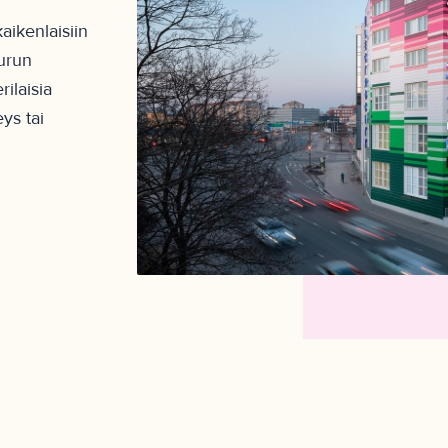
kaikenlaisiin
Turun
rilaisia
eys tai