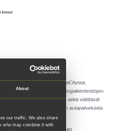
n kanssa
t BioCityssä, ICT-Cityssä, InfraCityssä,
About
palvelut vastaanottavat Teknologiakiinteistöjen
aita, palvelevat kokousvieraita sekä välittävät
 myös postista, joka noudetaan aulapalveluista.
se our traffic. We also share
InfraCity
ers who may combine it with
-5
Teollisuuskatu 40