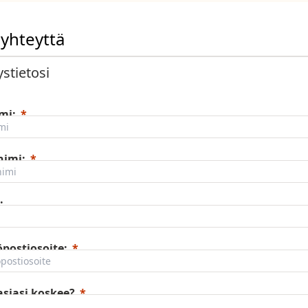
 yhteyttä
stietosi
mi:
nimi:
:
postiosoite:
asiasi koskee?