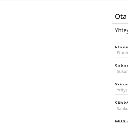
Ota
Yhtey
Etuni
Suku
Yritys
Sähkö
Mitä 