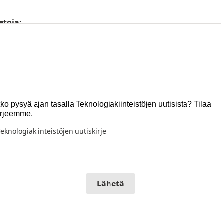
etoja:
ko pysyä ajan tasalla Teknologiakiinteistöjen uutisista? Tilaa
irjeemme.
Teknologiakiinteistöjen uutiskirje
Lähetä