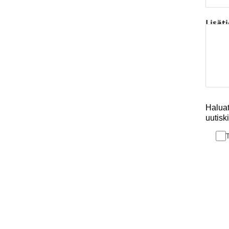
Lisäti
Haluat
uutisk