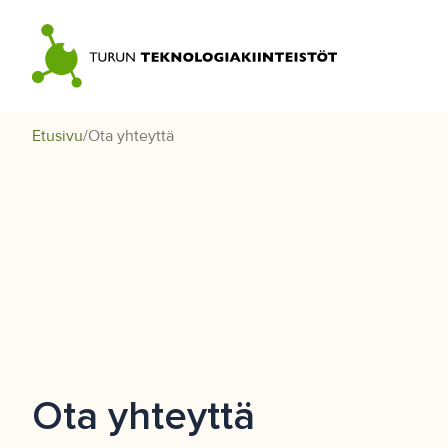
Skip
to
content
Etusivu
/
Ota yhteyttä
Ota yhteyttä