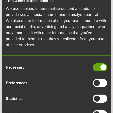
This website uses cookies
We use cookies to personalise content and ads, to
provide social media features and to analyse our traffic.
We also share information about your use of our site with
our social media, advertising and analytics partners who
may combine it with other information that you’ve
provided to them or that they’ve collected from your use
of their services.
Consent
Necessary
Selection
Linkit
Preferences
Yhteystiedot
Medialle
Statistics
Julkaisut
Palvelukartta