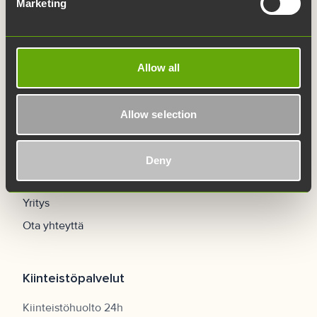
Marketing
Whistleblowing
Työpaikat
UKK
Allow all
Navigaatio
Allow selection
Etusivu
Tilat
Deny
Palvelut
Yritys
Ota yhteyttä
Kiinteistöpalvelut
Kiinteistöhuolto 24h