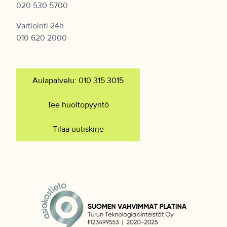
020 530 5700
Vartiointi 24h
010 620 2000
Aulapalvelu: 010 315 3015
Tee huoltopyyntö
Tilaa uutiskirje