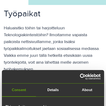
Työpaikat
Haluaisitko töihin tai harjoitteluun
Teknologiakiinteistöihin? Ilmoitamme vapaista
paikoista nettisivuillamme, jonka lisäksi
työpaikkailmoitukset jaetaan sosiaalisessa mediassa.
Vaikka emme juuri tällä hetkellä etsisikään uusia
työntekijöitä, voit aina lähettää meille avoimen
työhakemuksen.
Lähetä avoin hakemus
Consent
Details
About