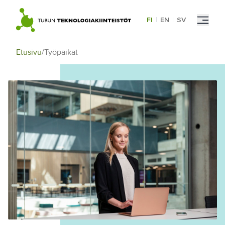
Skip
to
FI
|
EN
|
SV
content
Etusivu
/
Työpaikat