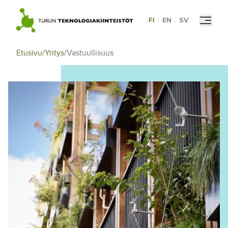
Skip
to
FI
|
EN
|
SV
content
Etusivu
/
Yritys
/
Vastuullisuus