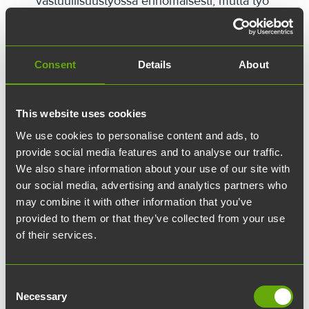
vastuullisuustyössä erinomaisesti, mutta työ
jatkuu yhä, sillä yhtiön tavoitteena on olla
koko Turun kaupunkikonsernin tavoin
hiilineutraali vuoteen 2029 mennessä.
Consent
Details
About
This website uses cookies
We use cookies to personalise content and ads, to
provide social media features and to analyse our traffic.
We also share information about your use of our site with
our social media, advertising and analytics partners who
may combine it with other information that you’ve
provided to them or that they’ve collected from your use
of their services.
Consent
Necessary
Selection