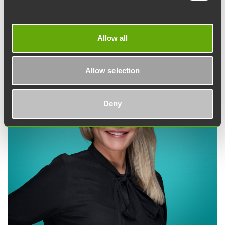
kaupunginhallituksen puheenjohtajana sekä
viestintäministerin erityisavustajana.
Allow all
Allow selection
Deny