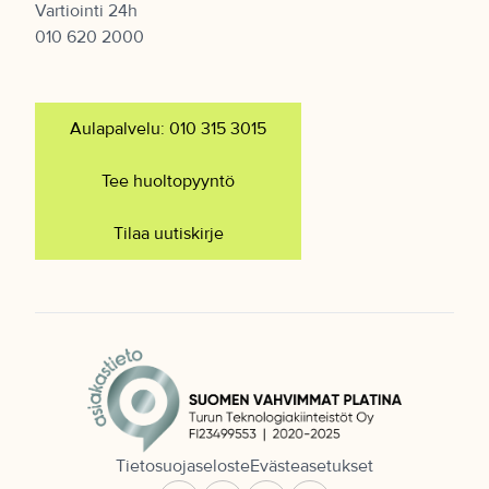
Vartiointi 24h
010 620 2000
Aulapalvelu: 010 315 3015
Tee huoltopyyntö
Tilaa uutiskirje
Tietosuojaseloste
Evästeasetukset