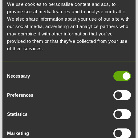
We use cookies to personalise content and ads, to
provide social media features and to analyse our traffic.
We also share information about your use of our site with
our social media, advertising and analytics partners who
may combine it with other information that you’ve
provided to them or that they’ve collected from your use
of their services.
Consent
Necessary
Selection
Preferences
Aleksi Randell
VTM, syntynyt 1975, hallituksen puheenjohtaja 27.4.2018
Statistics
alkaen ja jäsen 22.5.2026 alkaen. Hän on
Rakennusteollisuus RT ry:n toimitusjohtaja. Aikaisemmin
hän on työskennellyt Turun kaupunginjohtajana ja Turun
Marketing