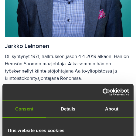
Jarkko Leinonen
DI, syntynyt 1971, hallituksen jäsen 4.4.2019 alkaen. Hän on
Hemsön Suomen maajohtaja. Aikaisemmin hän on
työskennellyt kiinteistöjohtajana Aalto-yliopistossa ja
kiinteistökehitysjohtajana Renorissa.
Consent
Details
About
This website uses cookies