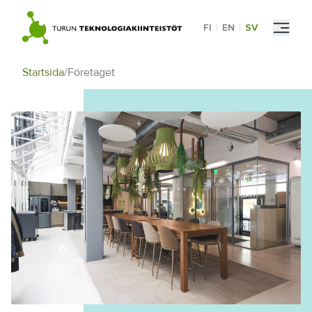
Skip
to
FI
|
EN
|
SV
content
Startsida
/
Företaget