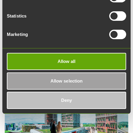
äger 52,1 procent av Teknologiakiinteistöt.
Bolagets övriga ägare är Åbo stad och Åbo
Statistics
yrkeshögskola.
Marketing
Lär känna styrelsen
Allow all
Allow selection
Deny