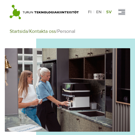
Skip
to
FI
|
EN
|
SV
content
Startsida
/
Kontakta oss
/
Personal