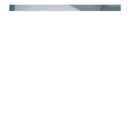
Uunituore Honey Goat -pizza.
Bekanta dig med pizzaautomaten på Fizza's
webbplats på
https://fizza.fi/.