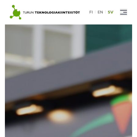
Skip
to
FI
|
EN
|
SV
content