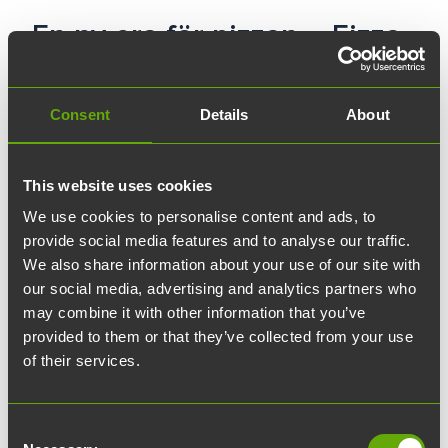
En ny era för pizzan – Fizza
ger flexibilitet åt
lunchutbudet i
Consent
Details
About
Vetenskapsparken
This website uses cookies
Det senaste tillskottet bland
We use cookies to personalise content and ads, to
lunchalternativen i Åbo Vetenskapspark är
provide social media features and to analyse our traffic.
den omtalade Fizza-pizzaautomaten. Bekvämt
We also share information about your use of our site with
our social media, advertising and analytics partners who
belägen mellan ElectroCity och BioCity,
may combine it with other information that you’ve
samlade pizzaautomaten folk från
provided to them or that they’ve collected from your use
Vetenskapsparken för att njuta av ugnssäker
of their services.
pizza vid lunchtid. Vi bekantade oss med Fizza
vid lunchtid tillsammans med Mika Vilkki,
Consent
grundaren av Fizza i Åboregionen. Vilket