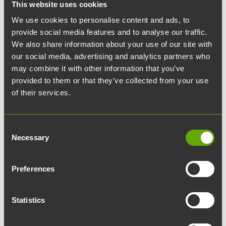
This website uses cookies
We use cookies to personalise content and ads, to
provide social media features and to analyse our traffic.
We also share information about your use of our site with
our social media, advertising and analytics partners who
PharmaCity stod färdigt 2002
may combine it with other information that you’ve
provided to them or that they’ve collected from your use
PharmaCity stod färdigt 2002 vid hörnet av
of their services.
Lemminkäinengatan och Östra Långgatan, som
granne till BioCity och ElectroCity. Tillväxten
Consent
inom bio- och läkemedelssektorn skapade en
Necessary
Selection
akut brist på lokaler för forskning och
utveckling. För att råda bot på detta byggdes
Preferences
PharmaCity, vars laboratorie- och
kontorsutrymmen utformades efter de framtida
Statistics
användarnas behov. På platsen revs två låga
byggnader: HK Ruokatalos