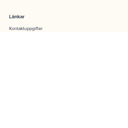
Länkar
Kontaktuppgifter
För media
Publikationer
Servicekarta
Whistleblowing
Karriär
FAQ
Navigering
Startsida
Lokaler