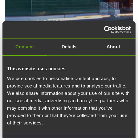
Consent
Details
About
This website uses cookies
We use cookies to personalise content and ads, to
24.11.2025
provide social media features and to analyse our traffic.
article
Uutiset
We also share information about your use of our site with
LEED Gold miljöcertifiering
our social media, advertising and analytics partners who
may combine it with other information that you’ve
för ElectroCity
provided to them or that they’ve collected from your use
of their services.
Fastigheten ElectroCity har tilldelats