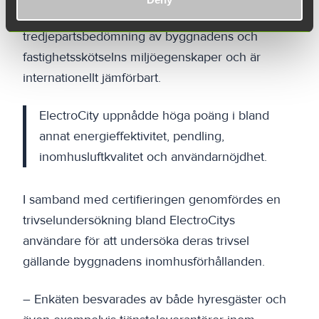
Certifikatet baseras på en oberoende
tredjepartsbedömning av byggnadens och
fastighetsskötselns miljöegenskaper och är
internationellt jämförbart.
ElectroCity uppnådde höga poäng i bland
annat energieffektivitet, pendling,
inomhusluftkvalitet och användarnöjdhet.
I samband med certifieringen genomfördes en
trivselundersökning bland ElectroCitys
användare för att undersöka deras trivsel
gällande byggnadens inomhusförhållanden.
– Enkäten besvarades av både hyresgäster och