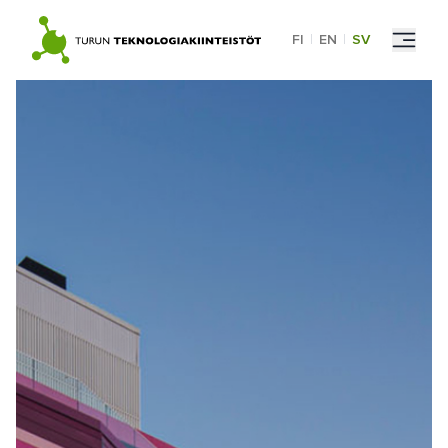
Skip
to
FI
|
EN
|
SV
content