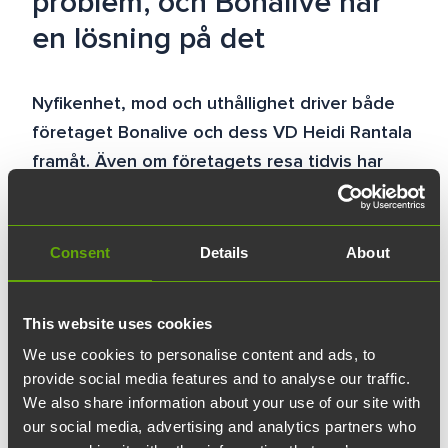
problem, och Bonalive har
en lösning på det
Nyfikenhet, mod och uthållighet driver både
företaget Bonalive och dess VD Heidi Rantala
framåt. Även om företagets resa tidvis har
varit en rejäl berg-och-dalbana, ger det
djupare syftet med arbetet kraft.
Consent
Details
About
Enligt
Heidi Rantala
, VD för Bonalive
Biomaterials, finns det mycket spetskompetens
This website uses cookies
och högklassig forskning i Finland, men man vet
We use cookies to personalise content and ads, to
inte alltid hur man ska kommersialisera den
provide social media features and to analyse our traffic.
ordentligt.
We also share information about your use of our site with
our social media, advertising and analytics partners who
– Företag borde bli bättre på att bygga