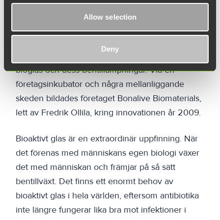
varumärken bättre än idag." Heidi Rantala
Allow selection
I företagets kärna finns en innovation som
Deny
undersöktes vid Åbo Akademi på 1970-talet:
bioglas och dess bentillämpningar. Via en
företagsinkubator och några mellanliggande
skeden bildades företaget Bonalive Biomaterials,
lett av Fredrik Ollila, kring innovationen år 2009.
Bioaktivt glas är en extraordinär uppfinning. När
det förenas med människans egen biologi växer
det med människan och främjar på så sätt
bentillväxt. Det finns ett enormt behov av
bioaktivt glas i hela världen, eftersom antibiotika
inte längre fungerar lika bra mot infektioner i