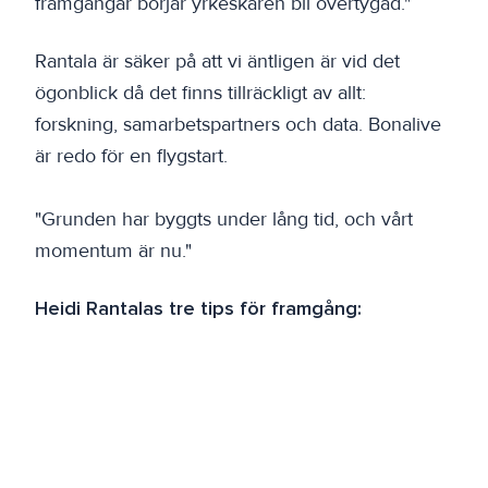
framgångar börjar yrkeskåren bli övertygad."
Rantala är säker på att vi äntligen är vid det
ögonblick då det finns tillräckligt av allt:
forskning, samarbetspartners och data. Bonalive
är redo för en flygstart.
"Grunden har byggts under lång tid, och vårt
momentum är nu."
Heidi Rantalas tre tips för framgång:
1. Uthållighet.
Att göra grundarbetet tar tid, att få finansiering tar
tid, att hitta partnerskap tar tid. Ge inte upp!
2. Nyfikenhet.