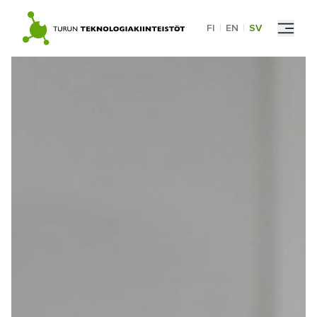
Skip
to
FI
|
EN
|
SV
content