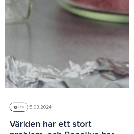
15.03.2024
waves
Joki
Världen har ett stort