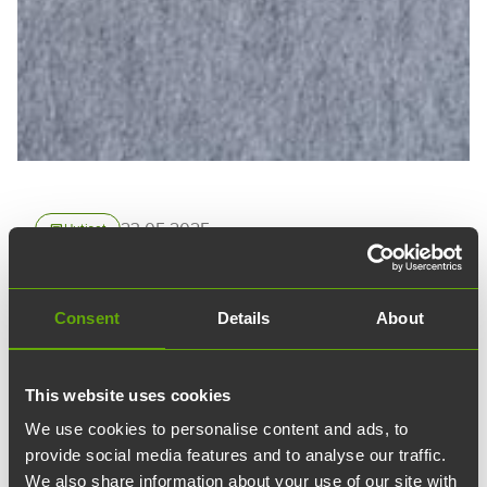
23.05.2025
article
Uutiset
Arespartners ville ha
Consent
Details
About
kontorslokaler just i
Vetenskapsparken –
This website uses cookies
orsaken är bekant för
We use cookies to personalise content and ads, to
många
provide social media features and to analyse our traffic.
We also share information about your use of our site with