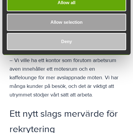
kontor i Åbo.
Allow all
Företaget flyttade till sina nya 74 kvadratmeter
Allow selection
stora lokaler från Old Mill och valde
Vetenskapsparken uttryckligen på grund av dess
Deny
tillgänglighet och utbud av tjänster.
– Vi ville ha ett kontor som förutom arbetsrum
även innehåller ett mötesrum och en
kaffelounge för mer avslappnade möten. Vi har
många kunder på besök, och det är viktigt att
utrymmet stödjer vårt sätt att arbeta.
Ett nytt slags mervärde för
rekrytering