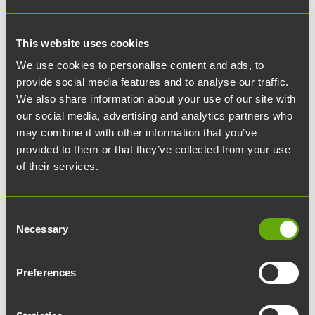
This website uses cookies
We use cookies to personalise content and ads, to
provide social media features and to analyse our traffic.
We also share information about your use of our site with
22.12.2025
article
Uutiset
our social media, advertising and analytics partners who
may combine it with other information that you’ve
God jul och gott nytt år
provided to them or that they’ve collected from your use
2026!
of their services.
Ett år har gått igen – och vilket år det var!
Consent
Necessary
Selection
I år var det 15 år sedan Turun
Teknologiakiinteistöt grundades, och jubileet
Preferences
firades tillsammans med intressenter med sikte
på framtiden. Även Werstas, Turkus största