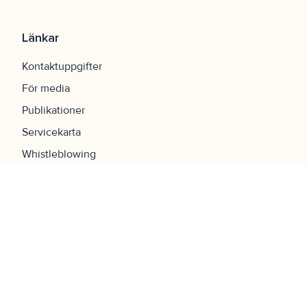
Länkar
Kontaktuppgifter
För media
Publikationer
Servicekarta
Whistleblowing
Karriär
FAQ
Navigering
Startsida
Lokaler