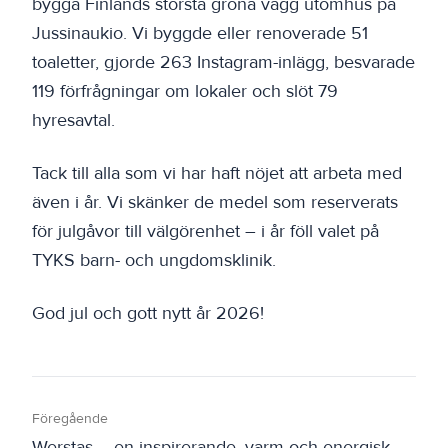
bygga Finlands största gröna vägg utomhus på
Jussinaukio. Vi byggde eller renoverade 51
toaletter, gjorde 263 Instagram-inlägg, besvarade
119 förfrågningar om lokaler och slöt 79
hyresavtal.
Tack till alla som vi har haft nöjet att arbeta med
även i år. Vi skänker de medel som reserverats
för julgåvor till välgörenhet – i år föll valet på
TYKS barn- och ungdomsklinik.
God jul och gott nytt år 2026!
Föregående
Werstas – en inspirerande, varm och energisk