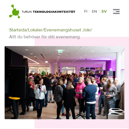
Skip
to
FI
|
EN
|
SV
content
Startsida
/
Lokaler
/
Evenemangshuset Joki
/
Allt du behöver för ditt evenemang