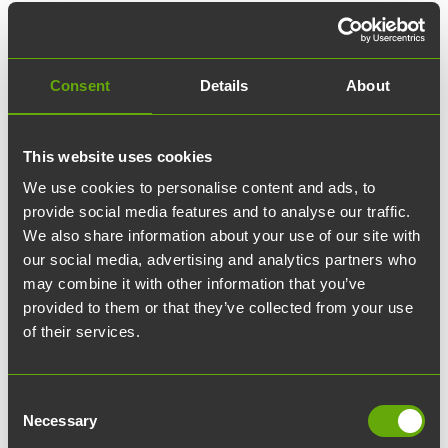
Consent
Details
About
This website uses cookies
We use cookies to personalise content and ads, to
provide social media features and to analyse our traffic.
We also share information about your use of our site with
our social media, advertising and analytics partners who
may combine it with other information that you’ve
provided to them or that they’ve collected from your use
of their services.
Partner Expo
Consent
Necessary
I utrymmet för växlande utställningar kan Jokis
Selection