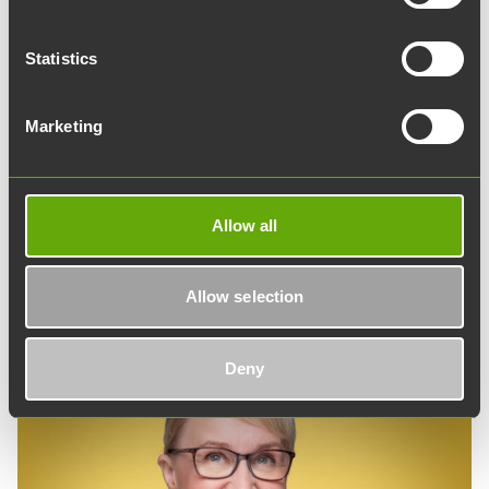
lyhytaikaisen messuosastomaisen näyttelyn.
Tilassa on esitysnäyttö, pöytätilaa sekä
Statistics
pöytäryhmä. Näyttelyn sisältö ja jakson pituus
voidaan suunnitella yhdessä.
Marketing
Allow all
Joen yhteystiedot
Allow selection
Deny