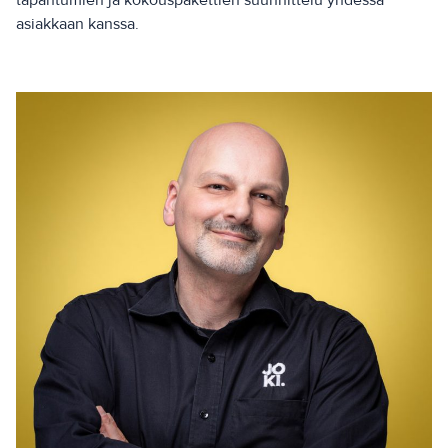
tapahtumien ja kokouspakettien suunnittelu yhdessä
asiakkaan kanssa.