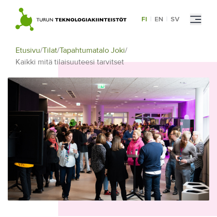
Skip
to
FI
|
EN
|
SV
content
Etusivu
/
Tilat
/
Tapahtumatalo Joki
/
Kaikki mitä tilaisuuteesi tarvitset