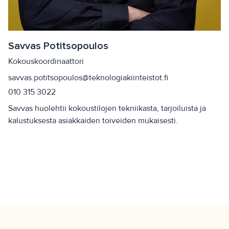
Savvas Potitsopoulos
Kokouskoordinaattori
savvas.potitsopoulos@teknologiakiinteistot.fi
010 315 3022
Savvas huolehtii kokoustilojen tekniikasta, tarjoiluista ja
kalustuksesta asiakkaiden toiveiden mukaisesti.