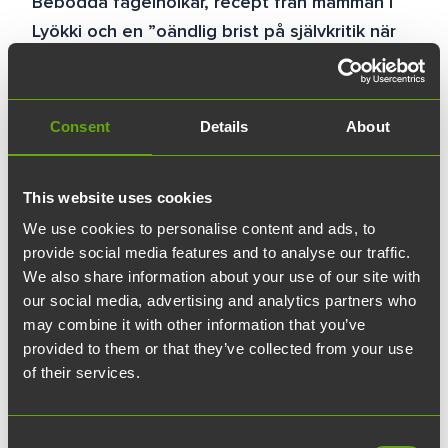
Bebodda fågelholkar, recept från mamman i
Lyökki och en ”oändlig brist på självkritik när
det gäller byggande” gör Herrankukkaro i
Rimito till vad det är – annorlunda. Den unika
platsen drivs av far och son, Pentti-Oskari och
Consent
Details
About
Karioskari Kangas, tillsammans med sina
familjer.
This website uses cookies
Vinkelhake, vattenpass och arkitekter är
We use cookies to personalise content and ads, to
provide social media features and to analyse our traffic.
förbjudna här, skrattar turismföretagaren Pentti-
We also share information about your use of our site with
Oskari Kangas. Han viftar med handen i en vid
our social media, advertising and analytics partners who
båge som sveper över Herrankukkaros gamla
may combine it with other information that you’ve
fiskeläge. Herrankukkaro, beläget i Åbolands
provided to them or that they’ve collected from your use
skärgård, har fungerat som en mötes- och
of their services.
rekreationsplats för grupper i 27 år, och under
den tiden har stället expanderat åt alla håll.
Consent