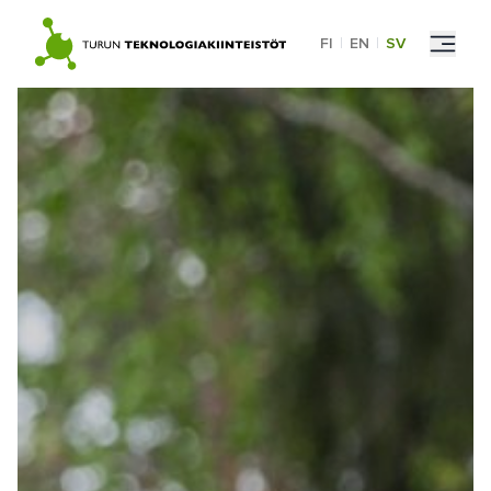
Skip
to
FI
|
EN
|
SV
content