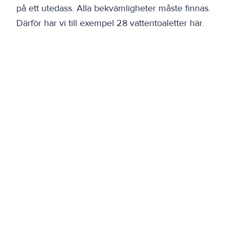
på ett utedass. Alla bekvämligheter måste finnas.
Därför har vi till exempel 28 vattentoaletter här.
Varför är dagar som fokuserar på personalens
välmående
viktiga för företaget?
1. Medarbetarna kommer bort från vardagen och
till en ny plats – helst mitt ute i naturen.
2. Den ömsesidiga kontakten och bandet mellan
medarbetarna stärks genom gemensamma
aktiviteter och samtal.
3. Må bra och ett gott humör hjälper en att orka
bättre även på jobbet.