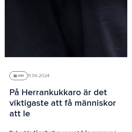
11.06.2024
waves
Joki
På Herrankukkaro är det
viktigaste att få människor
att le