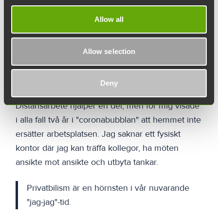
andra trafikanter gör på morgnar och
Allow all
eftermiddagar.
På senare tid har jag börjat fundera på vad man
Allow selection
skulle kunna göra åt saken. Människors
livssituationer, scheman och behov varierar
Deny
kraftigt, och utan bil känns vardagen omöjlig.
Distansarbete hjälper en del, men för mig visade
i alla fall två år i "coronabubblan" att hemmet inte
ersätter arbetsplatsen. Jag saknar ett fysiskt
kontor där jag kan träffa kollegor, ha möten
ansikte mot ansikte och utbyta tankar.
Privatbilism är en hörnsten i vår nuvarande
"jag-jag"-tid.