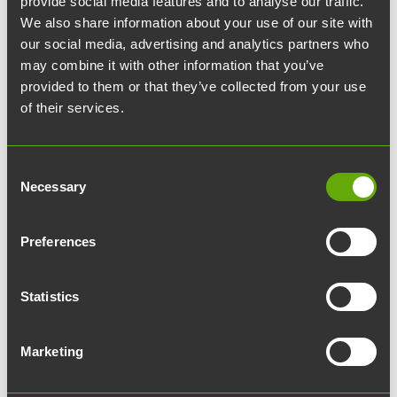
provide social media features and to analyse our traffic.
Skulle du pendla till jobbet
We also share information about your use of our site with
our social media, advertising and analytics partners who
genom samåkning?
may combine it with other information that you’ve
provided to them or that they’ve collected from your use
of their services.
Den egna bilen, förkroppsligandet av
personligt utrymme, vem skulle vara redo att
ge upp den? Detta funderar Erkki Oikarinen,
Consent
riskhanterings- och hållbarhetschef på Turun
Necessary
Selection
Teknologiakiinteistöt, i sitt blogginlägg.
Preferences
Turku Science Park sjuder av liv och är en
trafikknutpunkt dit tusentals människor anländer
Statistics
dagligen för att arbeta och besöka. Själv har jag
pendlat från Masku till Åbo i över två decennier,
Marketing
och nästan uteslutande suttit ensam i min bil –
precis som jag har observerat att nästan alla