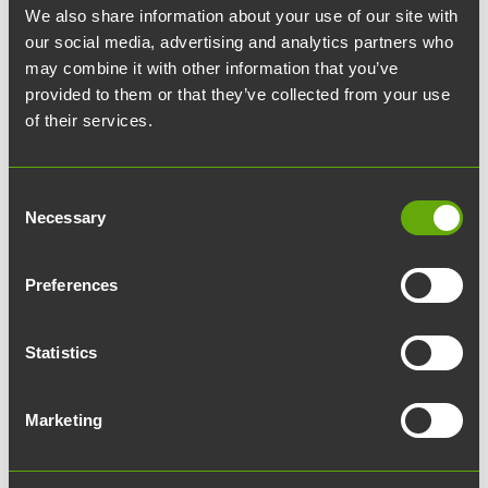
We also share information about your use of our site with
our social media, advertising and analytics partners who
16.12.2025
desktop_windows
Werstas
may combine it with other information that you’ve
provided to them or that they’ve collected from your use
Werstas fyllde 10 år
of their services.
10-årsjubileet för Werstas,
Consent
Necessary
Selection
Åbos största coworking-
Preferences
yta, firades den 13
Statistics
november på
Vierailukeskus Joki.
Marketing