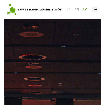
Skip
to
FI
|
EN
|
SV
content