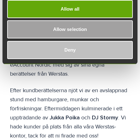
Under festen fick vi höra ett tal av
Olli
Allow all
Rosenberg
, fastighetsdirektör på Turun
Teknologiakiinteistöt, där vi mindes Werstas resa
från tio år sedan till idag. Dessutom delade våra
Allow selection
kunder
Niko Herlin
och
Kirsi Kostia
från Great
Minds,
Nellie Inkinen
och
Isabella Pönkkä
från
Deny
Pure Luminescence samt
Carita Mäkinen
från
eAccount Nordic med sig av sina egna
berättelser från Werstas.
Efter kundberättelserna njöt vi av en avslappnad
stund med hamburgare, munkar och
förfriskningar. Eftermiddagen kulminerade i ett
uppträdande av
Jukka Poika
och
DJ Stormy
. Vi
hade kunder på plats från alla våra Werstas-
kontor, tack för att ni firade med oss!