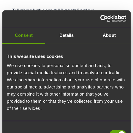
Tillgängligt som tilläggstjänster:
✓ Parkeringsplatser
✓ Inredningstjänster
✓ Låsbara förvaringsskåp
Consent
Details
About
✓ Extratimmar för tysta rum
✓ Extratimmar för mötesrum
✓ Mötesförtäring
This website uses cookies
We use cookies to personalise content and ads, to
provide social media features and to analyse our traffic.
We also share information about your use of our site with
our social media, advertising and analytics partners who
Ota yhteyttä
may combine it with other information that you’ve
provided to them or that they’ve collected from your use
Yhteystietosi:
of their services.
Etunimi:
Consent