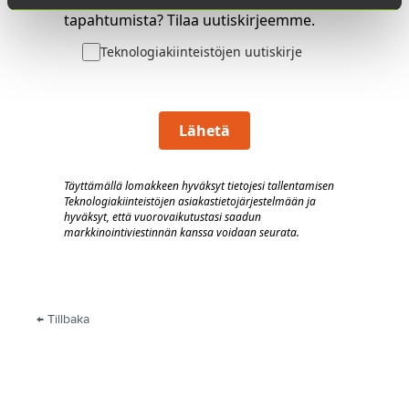
uutisista ja Turun Tiedepuiston
tapahtumista? Tilaa uutiskirjeemme.
Teknologiakiinteistöjen uutiskirje
Lähetä
Täyttämällä lomakkeen hyväksyt tietojesi tallentamisen
Teknologiakiinteistöjen asiakastietojärjestelmään
j
a
hyväksyt, että vuorovaik
utustasi saadun
markkinointiviestinnän kanssa voidaan seurata.
← Tillbaka