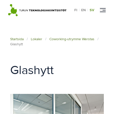
Skip
to
FI
|
EN
|
SV
content
Startsida
/
Lokaler
/
Coworking-utrymme Werstas
/
Glashytt
Glashytt