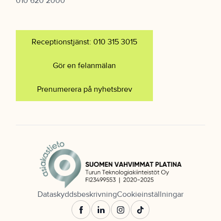
010 620 2000
Receptionstjänst: 010 315 3015
Gör en felanmälan
Prenumerera på nyhetsbrev
Dataskyddsbeskrivning
Cookieinställningar