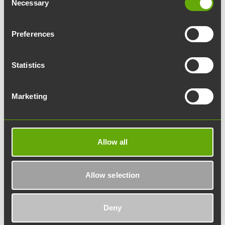
Necessary
Selection
Sukunimi:
Preferences
Yritys:
Statistics
Sähköpostiosoite:
Marketing
Mitä asiasi koskee?
Lisätietoja:
Allow all
Allow selection
Deny
Haluatko pysyä ajan tasalla Werstaan