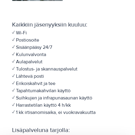
Kaikkiin jäsenyyksiin kuuluu:
✓ Wi-Fi
✓ Postiosoite
✓ Sisäänpääsy 24/7
✓ Kulunvalvonta
✓ Aulapalvelut
✓ Tulostus- ja skannauspalvelut
✓ Lähtevä posti
✓ Erikoiskahvit ja tee
✓ Tapahtumakahvilan käyttö
✓ Suihkujen ja infrapunasaunan käyttö
✓ Harrastetilan käyttö 4 h/kk
✓ 1 kk irtisanomisaika, ei vuokravakuutta
Lisäpalveluna tarjolla: