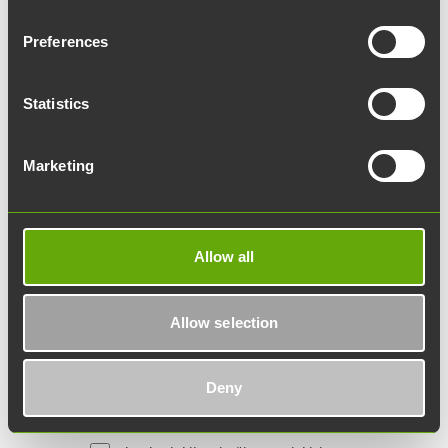
Yritys:
Preferences
Sähköpostiosoite:
Statistics
Mitä asiasi koskee?
Marketing
Lisätietoja:
Allow all
Allow selection
Haluatko pysyä ajan tasalla Werstaan
Deny
uutisista ja Turun Tiedepuiston
tapahtumista? Tilaa uutiskirjeemme.