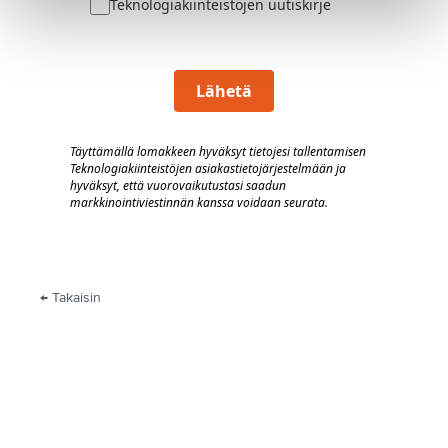
Teknologiakiinteistöjen uutiskirje
Lähetä
Täyttämällä lomakkeen hyväksyt tietojesi tallentamisen
Teknologiakiinteistöjen asiakastietojärjestelmään
j
a
hyväksyt, että vuorovaik
utustasi saadun
markkinointiviestinnän kanssa voidaan seurata.
← Takaisin