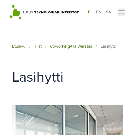
Skip
to
FI
|
EN
|
SV
content
Etusivu
/
Tilat
/
Coworking-tila Werstas
/
Lasihytti
Lasihytti