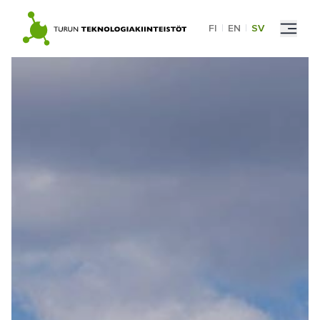
Skip
to
FI
|
EN
|
SV
content