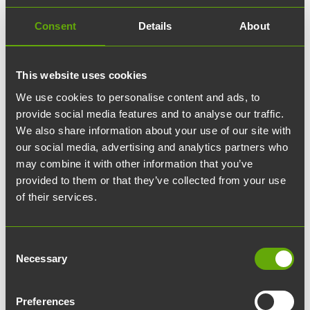
Consent
Details
About
28.03.2024
article
Uutiset
This website uses cookies
We use cookies to personalise content and ads, to
Detta visste du kanske inte
provide social media features and to analyse our traffic.
– du kan se våra
We also share information about your use of our site with
our social media, advertising and analytics partners who
fastigheters
may combine it with other information that you’ve
förbrukningsdata på vår
provided to them or that they’ve collected from your use
of their services.
webbplats
Consent
Beräknar ditt företag redan sitt koldioxidavtryck?
Necessary
Selection
Behöver du data om lokalernas förbrukning till
din hållbarhetsrapport? På vår webbplats hittar
Preferences