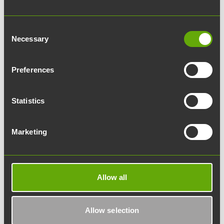
Yhteystietosi:
Consent
Necessary
Selection
Etunimi:
Preferences
Sukunimi:
Statistics
Yritys:
Marketing
Sähköpostiosoite:
Mitä asiasi koskee?
Allow all
Lisätietoja:
Allow selection