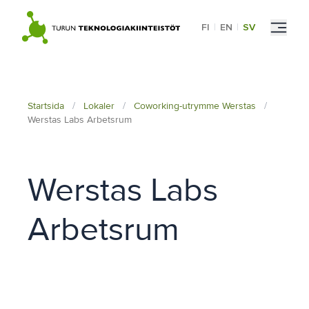
Skip
to
FI
|
EN
|
SV
content
Startsida
/
Lokaler
/
Coworking-utrymme Werstas
/
Werstas Labs Arbetsrum
Werstas Labs
Arbetsrum