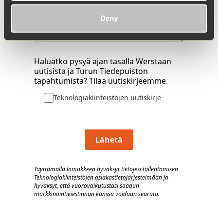
Deny
Haluatko pysyä ajan tasalla Werstaan
uutisista ja Turun Tiedepuiston
tapahtumista? Tilaa uutiskirjeemme.
Teknologiakiinteistöjen uutiskirje
Lähetä
Täyttämällä lomakkeen hyväksyt tietojesi tallentamisen
Teknologiakiinteistöjen asiakastietojärjestelmään
j
a
hyväksyt, että vuorovaik
utustasi saadun
markkinointiviestinnän kanssa voidaan seurata.