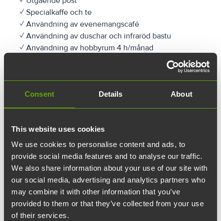
✓ Utgående post
✓ Specialkaffe och te
✓ Användning av evenemangscafé
✓ Användning av duschar och infraröd bastu
✓ Användning av hobbyrum 4 h/månad
✓ 1 månads uppsägningstid, ingen hyresgaranti
Finns som tilläggstjänster:
Consent
Details
About
✓ Parkeringsplatser
✓ Möbleringsservice
✓ Låsbara förvaringsskåp
This website uses cookies
✓ Ytterligare timmar för tysta rum
We use cookies to personalise content and ads, to
✓ Ytterligare timmar för mötesrum
provide social media features and to analyse our traffic.
✓ Mötescatering
We also share information about your use of our site with
our social media, advertising and analytics partners who
may combine it with other information that you’ve
provided to them or that they’ve collected from your use
of their services.
Ota yhteyttä