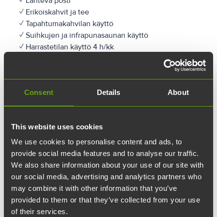
✓ Lähtevä posti
✓ Erikoiskahvit ja tee
✓ Tapahtumakahvilan käyttö
✓ Suihkujen ja infrapunasaunan käyttö
✓ Harrastetilan käyttö 4 h/kk
✓ 1 kk irtisanomisaika, ei vuokravakuutta
Lisäpalveluna tarjolla:
Consent
Details
About
✓ Autopaikat
✓ Kalustuspalvelut
✓ Lukolliset säilytyslokerot
This website uses cookies
✓ Lisätunnit hiljaisiin huoneisiin
We use cookies to personalise content and ads, to
✓ Lisätunnit neuvotteluhuoneisiin
provide social media features and to analyse our traffic.
✓ Kokoustarjoilut
We also share information about your use of our site with
our social media, advertising and analytics partners who
may combine it with other information that you’ve
provided to them or that they’ve collected from your use
of their services.
Ota yhteyttä