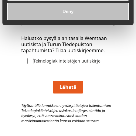
Deny
Haluatko pysyä ajan tasalla Werstaan
uutisista ja Turun Tiedepuiston
tapahtumista? Tilaa uutiskirjeemme.
Teknologiakiinteistöjen uutiskirje
Lähetä
Täyttämällä lomakkeen hyväksyt tietojesi tallentamisen
Teknologiakiinteistöjen asiakastietojärjestelmään
j
a
hyväksyt, että vuorovaik
utustasi saadun
markkinointiviestinnän kanssa voidaan seurata.