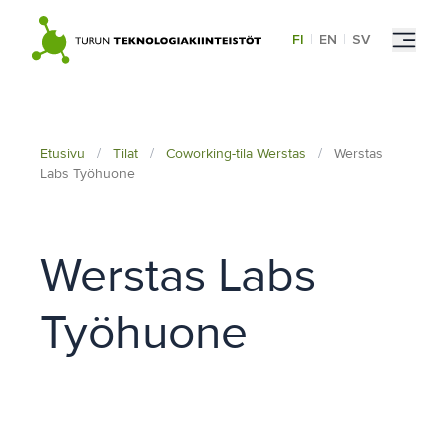
Skip
to
FI
|
EN
|
SV
content
Etusivu
/
Tilat
/
Coworking-tila Werstas
/
Werstas
Labs Työhuone
Werstas Labs
Työhuone