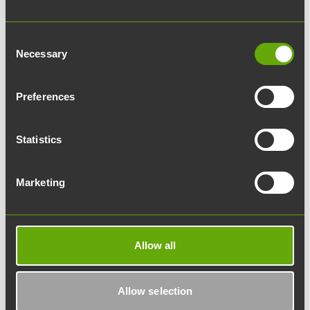
Yhteystietosi:
Consent
Necessary
Selection
Etunimi:
Preferences
Sukunimi:
Statistics
Yritys:
Marketing
Sähköpostiosoite:
Mitä asiasi koskee?
Allow all
Lisätietoja:
Allow selection