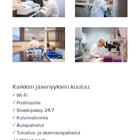
Kaikkiin jäsenyyksiin kuuluu:
✓ Wi-Fi
✓ Postiosoite
✓ Sisäänpääsy 24/7
✓ Kulunvalvonta
✓ Aulapalvelut
✓ Tulostus- ja skannauspalvelut