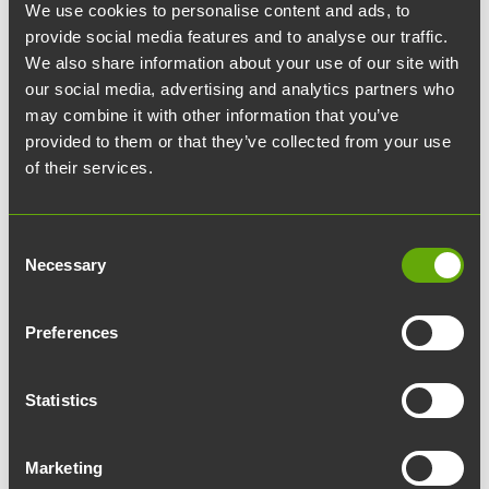
We use cookies to personalise content and ads, to
provide social media features and to analyse our traffic.
We also share information about your use of our site with
our social media, advertising and analytics partners who
may combine it with other information that you’ve
provided to them or that they’ve collected from your use
of their services.
20.02.2026
Hanna Nikula
Consent
Necessary
Selection
Preferences
Edellinen
Leena Lindroos
Statistics
Seuraava
Maija Nurmio
Marketing