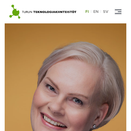
Skip
to
FI
|
EN
|
SV
content