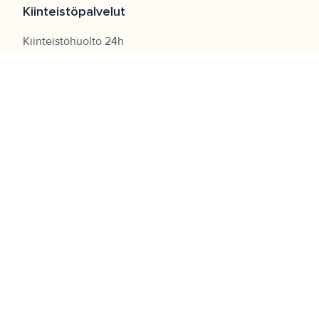
Kiinteistöpalvelut
Kiinteistöhuolto 24h
020 530 5700
Vartiointi 24h
010 620 2000
Aulapalvelu: 010 315 3015
Tee huoltopyyntö
Tilaa uutiskirje