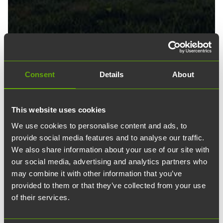
Consent
Details
About
26.07.2023
article
Uutiset
This website uses cookies
Teknologiakiinteistöt
We use cookies to personalise content and ads, to
rakennuttaa Biovianille
provide social media features and to analyse our traffic.
We also share information about your use of our site with
lääketehtaan
our social media, advertising and analytics partners who
may combine it with other information that you’ve
provided to them or that they’ve collected from your use
Teknologiakiinteistöt rakennuttaa
of their services.
lääketehtaan biologisten lääkkeiden
sopimuskehitykseen ja -valmistukseen