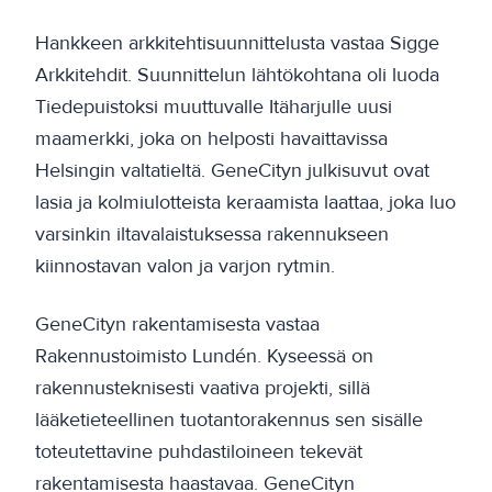
Hankkeen arkkitehtisuunnittelusta vastaa Sigge
Arkkitehdit. Suunnittelun lähtökohtana oli luoda
Tiedepuistoksi muuttuvalle Itäharjulle uusi
maamerkki, joka on helposti havaittavissa
Helsingin valtatieltä. GeneCityn julkisuvut ovat
lasia ja kolmiulotteista keraamista laattaa, joka luo
varsinkin iltavalaistuksessa rakennukseen
kiinnostavan valon ja varjon rytmin.
GeneCityn rakentamisesta vastaa
Rakennustoimisto Lundén. Kyseessä on
rakennusteknisesti vaativa projekti, sillä
lääketieteellinen tuotantorakennus sen sisälle
toteutettavine puhdastiloineen tekevät
rakentamisesta haastavaa. GeneCityn