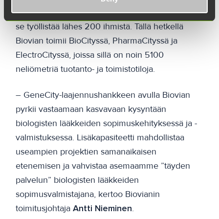
yritys on kasvanut viime vuodet kovaa vauhtia ja
se työllistää lähes 200 ihmistä. Tällä hetkellä
Biovian toimii BioCityssä, PharmaCityssä ja
ElectroCityssä, joissa sillä on noin 5100
neliömetriä tuotanto- ja toimistotiloja.
– GeneCity-laajennushankkeen avulla Biovian
pyrkii vastaamaan kasvavaan kysyntään
biologisten lääkkeiden sopimuskehityksessä ja -
valmistuksessa. Lisäkapasiteetti mahdollistaa
useampien projektien samanaikaisen
etenemisen ja vahvistaa asemaamme ”täyden
palvelun” biologisten lääkkeiden
sopimusvalmistajana, kertoo Biovianin
toimitusjohtaja
Antti Nieminen
.