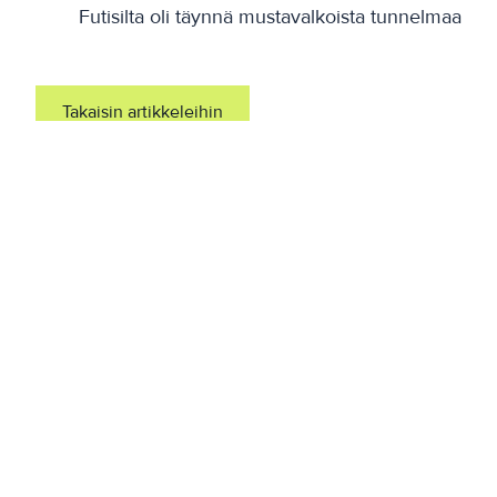
Futisilta oli täynnä mustavalkoista tunnelmaa
Takaisin artikkeleihin
Linkit