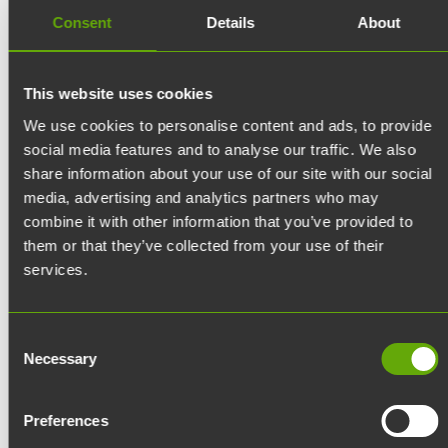
Consent
Details
About
16.12.2025
desktop_windows
Werstas
Circutus Werstaaseen –
This website uses cookies
arjen kiertotaloutta ja
We use cookies to personalise content and ads, to provide
social media features and to analyse our traffic. We also
kohtaamisia
share information about your use of our site with our social
media, advertising and analytics partners who may
combine it with other information that you’ve provided to
Circutus tulee
them or that they’ve collected from your use of their
services.
Werstaaseen lokakuussa!
Circutus on yhteisö, jossa
Consent
Necessary
Selection
voi lainata ja vuokrata omia
Preferences