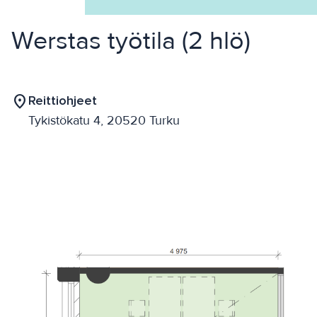
Werstas työtila (2 hlö)
location_on
Reittiohjeet
Tykistökatu 4, 20520 Turku