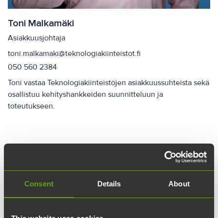
Toni Malkamäki
Asiakkuusjohtaja
toni.malkamaki@teknologiakiinteistot.fi
050 560 2384
Toni vastaa Teknologiakiinteistöjen asiakkuussuhteista sekä
osallistuu kehityshankkeiden suunnitteluun ja
toteutukseen.
Ota yhteyttä
Consent
Details
About
Yhteystietosi