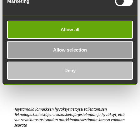
Marketing
Haluatko pysyä ajan tasalla
Teknologiakiinteistöjen uutisista? Tilaa
Allow all
uutiskirjeemme.
Teknologiakiinteistöjen uutiskirje
Allow selection
Deny
Lähetä
Täyttämällä lomakkeen hyväksyt tietojesi tallentamisen
Teknologiakiinteistöjen asiakastietojärjestelmään
j
a hyväksyt, että
vuorovaik
utustasi saadun markkinointiviestinnän kanssa voidaan
seurata