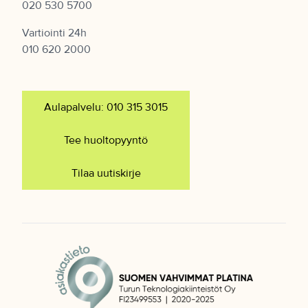
020 530 5700
Vartiointi 24h
010 620 2000
Aulapalvelu: 010 315 3015
Tee huoltopyyntö
Tilaa uutiskirje