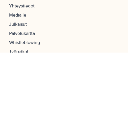
Yhteystiedot
Medialle
Julkaisut
Palvelukartta
Whistleblowing
Työpaikat
UKK
Navigaatio
Etusivu
Tilat
Palvelut
Yritys