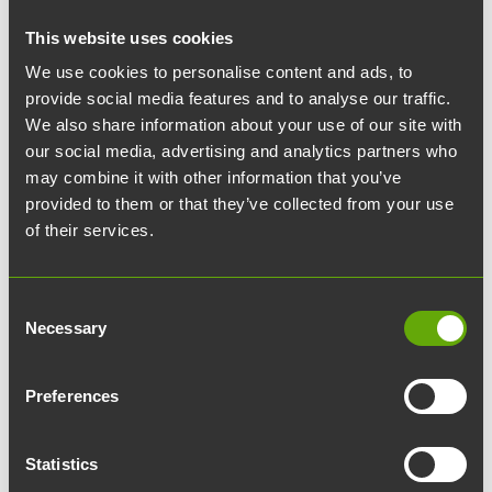
This website uses cookies
We use cookies to personalise content and ads, to
provide social media features and to analyse our traffic.
We also share information about your use of our site with
07.12.2023
article
Uutiset
our social media, advertising and analytics partners who
may combine it with other information that you’ve
GP Autopesu tuli
provided to them or that they’ve collected from your use
of their services.
Tiedepuistoon
Consent
Turun Tiedepuistoon avautui autojen
Necessary
Selection
pesupalvelu, kun
GP Autopesu
laajensi
toimintaansa BioCityyn. Autonpesupiste
Preferences
sijaitsee BioCityn pysäköintihallissa -2 -
kerroksessa, jonne ajetaan
Statistics
Joukahaisenkadulta.