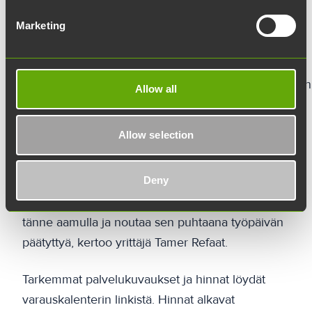
GP Autopesun toinen palvelupiste sijaitsee
Marketing
Turun Iso-Heikkilässä Akselintiellä. Yritys tarjoaa
auton
puhdistuspalveluita renkaanvaihdosta perusteelliseen
Allow all
ulko- ja sisäpuhdistukseen, vahaukseen sekä
pinnoitukseen.
Allow selection
– Auton voi pesettää työpäivän aikana, joten
se on helppoa Tiedepuiston alueella
Deny
työskenteleville asiakkaille. Voit tuoda auton
tänne aamulla ja noutaa sen puhtaana työpäivän
päätyttyä, kertoo yrittäjä Tamer Refaat.
Tarkemmat palvelukuvaukset ja hinnat löydät
varauskalenterin linkistä. Hinnat alkavat