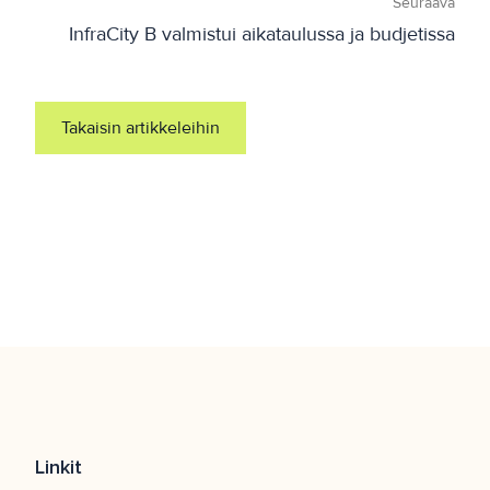
Seuraava
InfraCity B valmistui aikataulussa ja budjetissa
Takaisin artikkeleihin
Linkit