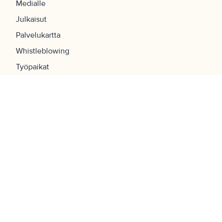
Medialle
Julkaisut
Palvelukartta
Whistleblowing
Työpaikat
UKK
Navigaatio
Etusivu
Tilat
Palvelut
Yritys
Ota yhteyttä