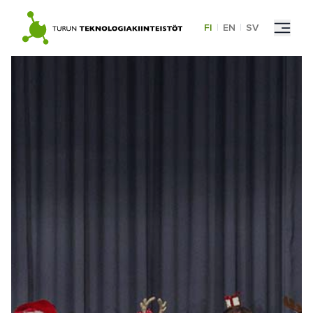
Skip
to
FI
|
EN
|
SV
content