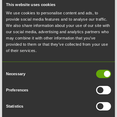
This website uses cookies
We use cookies to personalise content and ads, to
provide social media features and to analyse our traffic.
We also share information about your use of our site with
20.12.2024
article
Uutiset
our social media, advertising and analytics partners who
may combine it with other information that you’ve
Hyvää joulua ja onnea
provided to them or that they’ve collected from your use
of their services.
vuodelle 2025!
Consent
Vuosi 2024 oli Teknologiakiinteistöissä kuin
Necessary
Selection
businessfestivaalit: pirskahteleva ja täynnä
kohtaamisia.
Preferences
Mistä
Teknologiakiinteistöjen kulunut vuosi
Statistics
muistetaan? Ainakin siitä, että aloimme rakentaa
Turun ensimmäistä puurakenteista julkista