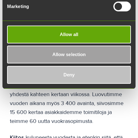
rakennusta AkvaCityä, järjestimme Turun
Marketing
Tiedepuistossa kaikkien aikojen SHIFTin ja
juhlimme lääketehdas GeneCityn
harjannostajaisia.
Allow all
Vuonna 2024
tyytyväisimmät asiakkaamme
Allow selection
löytyivät ElectroCitystä, teimme tutkimuksen
työntekijöiden ja päättäjien toimitiloja koskevista
Deny
näkemyksistä ja lisäsimme asiakkaitamme
liikuttavien Tiedepuiston treenien määrää
yhdestä kahteen kertaan viikossa. Luovutimme
vuoden aikana myös 3 400 avainta, siivosimme
15 600 kertaa asiakkaidemme toimitiloja ja
teimme 60 uutta vuokrasopimusta.
Kiitos
kuluneesta vuodesta ja etenkin siitä, että