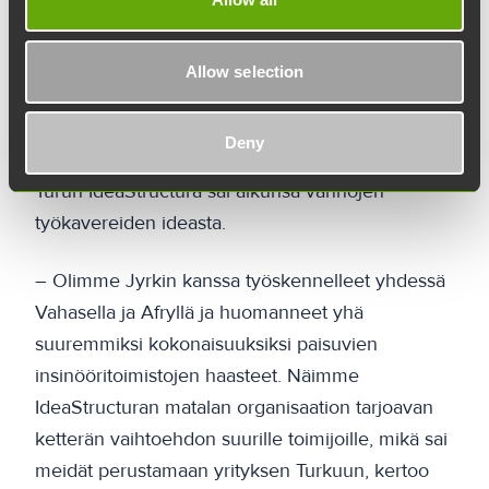
toimitusjohtaja
Jyrki Alonen
.
IdeaStructura Oy on vuonna 2011 perustettu
Allow selection
korjausrakentamisen ja uudisrakentamisen
palveluita tuottava yritys, joka toimii kahdeksalla
Deny
paikkakunnalla ja työllistää yhteensä 115 ihmistä.
Turun IdeaStructura sai alkunsa vanhojen
työkavereiden ideasta.
– Olimme Jyrkin kanssa työskennelleet yhdessä
Vahasella ja Afryllä ja huomanneet yhä
suuremmiksi kokonaisuuksiksi paisuvien
insinööritoimistojen haasteet. Näimme
IdeaStructuran matalan organisaation tarjoavan
ketterän vaihtoehdon suurille toimijoille, mikä sai
meidät perustamaan yrityksen Turkuun, kertoo