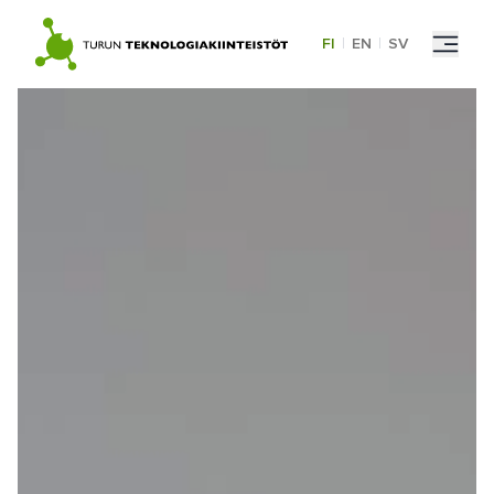
Skip
to
FI
|
EN
|
SV
content