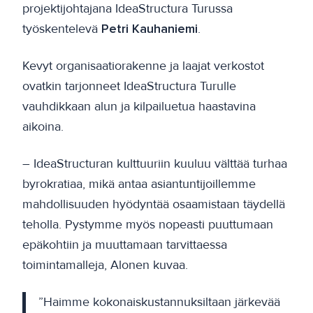
projektijohtajana IdeaStructura Turussa
työskentelevä
Petri Kauhaniemi
.
Kevyt organisaatiorakenne ja laajat verkostot
ovatkin tarjonneet IdeaStructura Turulle
vauhdikkaan alun ja kilpailuetua haastavina
aikoina.
– IdeaStructuran kulttuuriin kuuluu välttää turhaa
byrokratiaa, mikä antaa asiantuntijoillemme
mahdollisuuden hyödyntää osaamistaan täydellä
teholla. Pystymme myös nopeasti puuttumaan
epäkohtiin ja muuttamaan tarvittaessa
toimintamalleja, Alonen kuvaa.
”Haimme kokonaiskustannuksiltaan järkevää