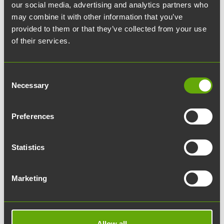
our social media, advertising and analytics partners who
omistamasta TriviumCitystä.
may combine it with other information that you’ve
provided to them or that they’ve collected from your use
Vaikka lehdet pursuavat juttuja rakennusalan
of their services.
ahdingosta, löytyy alalta myös valopilkkuja. Yksi
niistä on vasta helmikuussa
Consent
perustettu
IdeaStructura
Turku, joka kasvoi
Necessary
Selection
muutamassa kuukaudessa kahdesta kahdeksan
ihmistä työllistäväksi toimistoksi.
Preferences
– Perustimme IdeaStructuran helmikuussa
Statistics
Turkuun, ja vuokrasimme
toimistohuoneen
Werstas
Marketing
Kalevalasta
DataCitystä
. Syksyllä tarvitsimme jo
toisen työhuoneen, joka järjestyi ensimmäisen
vierestä, kertoo IdeaStructura Turun
Allow all