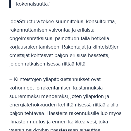
kokonaisuutta.”
IdeaStructura tekee suunnittelua, konsultointia,
rakennuttamisen valvontaa ja erilaista
ongelmanratkaisua, painottuen tällä hetkellä
korjausrakentamiseen. Rakentajat ja kiinteistöjen
omistajat kohtaavat paljon erilaisia haasteita,
joiden ratkaisemisessa riittää töitä.
– Kiinteistöjen ylläpitokustannukset ovat
kohonneet jo rakentamisen kustannuksia
suuremmaksi menoeräksi, joten ylläpidon ja
energiatehokkuuden kehittämisessä riittää alalla
paljon tehtävää. Haasteita rakennuksille luo myös
ilmastonmuutos ja ennen kaikkea vesi, joka
vääriin paikkoihin päästessään aiheuttaa