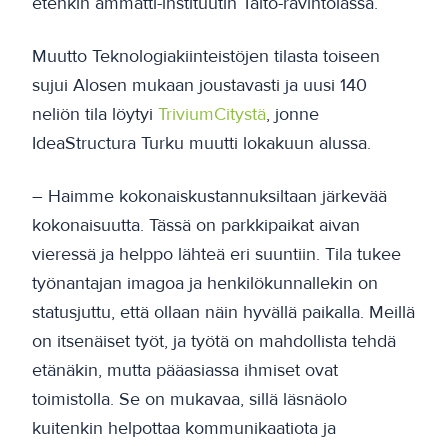
etenkin ammatti-instituutin Taito-ravintolassa.
Muutto Teknologiakiinteistöjen tilasta toiseen
sujui Alosen mukaan joustavasti ja uusi 140
neliön tila löytyi
TriviumCitystä
, jonne
IdeaStructura Turku muutti lokakuun alussa.
– Haimme kokonaiskustannuksiltaan järkevää
kokonaisuutta. Tässä on parkkipaikat aivan
vieressä ja helppo lähteä eri suuntiin. Tila tukee
työnantajan imagoa ja henkilökunnallekin on
statusjuttu, että ollaan näin hyvällä paikalla. Meillä
on itsenäiset työt, ja työtä on mahdollista tehdä
etänäkin, mutta pääasiassa ihmiset ovat
toimistolla. Se on mukavaa, sillä läsnäolo
kuitenkin helpottaa kommunikaatiota ja