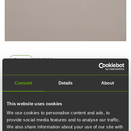
11.12.2024
article
Uutiset
IdeaStructura Turku kasvoi
Consent
Details
About
ja muutti TriviumCityyn
This website uses cookies
Rakennusalan konsulttitoimisto IdeaStructura
We use cookies to personalise content and ads, to
kasvoi Turussa reilussa puolessa vuodessa
provide social media features and to analyse our traffic.
ulos Werstaalta. Uusi valoisa toimisto löytyi
We also share information about your use of our site with
kätevästi niin ikään Teknologiakiinteistöjen