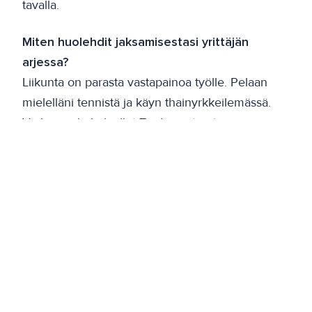
tavalla.
Miten huolehdit jaksamisestasi yrittäjän
arjessa?
Liikunta on parasta vastapainoa työlle. Pelaan
mielelläni tennistä ja käyn thainyrkkeilemässä.
Vielä en ole kokeillut Tiedepuiston treenejä,
mutta olen kuullut, että ne ovat tosi suosittuja!
Terveisesi toisille werstaslaisille?
Nähdään Werstaassa ja vaihdetaan kuulumisia!
Jos teillä on ajankohtaista miettiä
ilmastovastuuasioita, olen mielelläni avuksi.
Kiitos haastattelusta Antti ja hyvää syksyä!