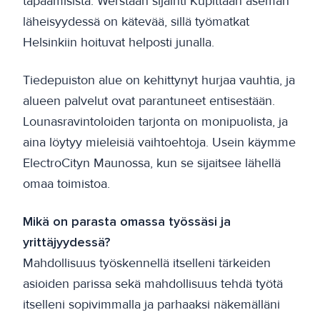
tapaamisista. Werstaan sijainti Kupittaan aseman
läheisyydessä on kätevää, sillä työmatkat
Helsinkiin hoituvat helposti junalla.
Tiedepuiston alue on kehittynyt hurjaa vauhtia, ja
alueen palvelut ovat parantuneet entisestään.
Lounasravintoloiden tarjonta on monipuolista, ja
aina löytyy mieleisiä vaihtoehtoja. Usein käymme
ElectroCityn Maunossa, kun se sijaitsee lähellä
omaa toimistoa.
Mikä on parasta omassa työssäsi ja
yrittäjyydessä?
Mahdollisuus työskennellä itselleni tärkeiden
asioiden parissa sekä mahdollisuus tehdä työtä
itselleni sopivimmalla ja parhaaksi näkemälläni