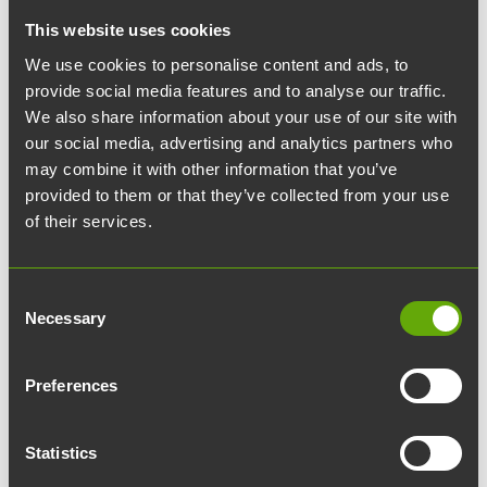
Miten vastuullisuus liitetään osaksi yritysten
This website uses cookies
liiketoimintaa? Minkälaisilla toimenpiteillä
We use cookies to personalise content and ads, to
voidaan vähentää yritysten hiilipäästöjä?
provide social media features and to analyse our traffic.
Ilmastovastuukysymykset ovat yhä
We also share information about your use of our site with
tärkeämmässä roolissa yritysten ja
our social media, advertising and analytics partners who
organisaatioiden arjessa, ja näitä kysymyksiä
may combine it with other information that you’ve
provided to them or that they’ve collected from your use
ja haasteita ratkaisemaan perustettiin
NGS
of their services.
Finland Oy
. Pääsimme haastattelemaan NGS:n
perustajaa ja toimitusjohtajaa Antti Laaksoa,
joka avaa tarkemmin yrityksen tarinaa.
Consent
Necessary
Selection
Hei! Kuka olet ja mitä teet täällä Werstaassa?
Olen Antti Laakso NGS Finlandista (Nordic Green
Preferences
Solutions) ja toimistomme sijaitsee täällä
ElectroCityn Werstaan neljännessä kerroksessa.
Statistics