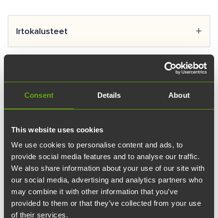
Kaikki avaimiin ja kulkuoikeuksiin liittyvät kysymykset
ja vuokralaisten avaintilaukset hoidetaan osoitteesta
+
Irtokalusteet
avaimet@teknologiakiinteistot.fi. Avaimet ovat
henkilökohtaisia ja niiden katoamisesta tulee ilmoittaa
Teknologiakiinteistöjen kautta on mahdollista vuokrata
mahdollisimman nopeasti.
irtokalusteita omien toiveidensa mukaisesti. Mikäli
+
Joki
haluat kuulla lisää irtokalustevaihtoehdoista ja kysyä
Consent
Details
About
tarjousta, olethan yhteydessä yrityksesi asiakkuudesta
Haluatko järjestää tapahtuman, webinaarin tai
vastaavaan henkilöön Teknologiakiinteistöissä.
kokouksen?
Tapahtumatalo Joesta
löydät runsaasti
+
Kierrätys
This website uses cookies
erikokoisia tiloja, jotka taipuvat tapahtumaan kuin
We use cookies to personalise content and ads, to
tapahtumaan. Tutustu tiloihin, palveluihin tai ota
Teknologiakiinteistöjen siivouskumppani Coor
provide social media features and to analyse our traffic.
yhteyttä
myyntipalveluun
.
We also share information about your use of our site with
toimittaa asiakkaiden lajittelemat jätteet
+
Kiinteistönhuolto
our social media, advertising and analytics partners who
kierrätys-/jätepisteelle jakeiden mukaan. Siistijät
may combine it with other information that you’ve
joutuvat kuitenkin rajallisen tilan vuoksi yhdistämään
provided to them or that they’ve collected from your use
Kiinteistönhuollosta ja kulunvalvonnasta
jakeita kärryissä, mutta ne lajitellaan kierrätyspisteellä
of their services.
Turun Teknologiakiinteistöjen tiloissa vastaa Are Oy.