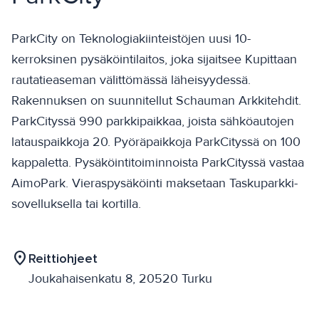
ParkCity on Teknologiakiinteistöjen uusi 10-
kerroksinen pysäköintilaitos, joka sijaitsee Kupittaan
rautatieaseman välittömässä läheisyydessä.
Rakennuksen on suunnitellut Schauman Arkkitehdit.
ParkCityssä 990 parkkipaikkaa, joista sähköautojen
latauspaikkoja 20. Pyöräpaikkoja ParkCityssä on 100
kappaletta. Pysäköintitoiminnoista ParkCityssä vastaa
AimoPark. Vieraspysäköinti maksetaan Taskuparkki-
sovelluksella tai kortilla.
location_on
Reittiohjeet
Joukahaisenkatu 8, 20520 Turku