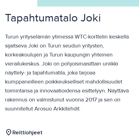
Tapahtumatalo Joki
Turun yrityselämän ytimessä WTC-korttelin keskellä
sijaitseva Joki on Turun seudun yritysten,
korkeakoulujen ja Turun kaupungin yhteinen
vierailukeskus. Joki on pohjoismaisittain uniikki
näyttely- ja tapahtumatila, joka tarjoaa
kumppaneilleen poikkeukselliset mahdollisuudet
toimintansa ja innovaatioidensa esittelyyn. Näyttävä
rakennus on valmistunut vuonna 2017 ja sen on
suunnitellut Arosuo Arkkitehdit.
location_on
Reittiohjeet