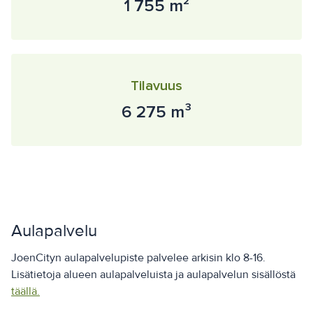
1 755 m²
Tilavuus
6 275 m³
Aulapalvelu
JoenCityn aulapalvelupiste palvelee arkisin klo 8-16.
Lisätietoja alueen aulapalveluista ja aulapalvelun sisällöstä
täällä.