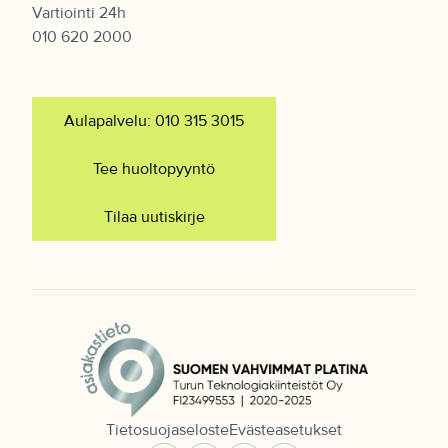
Vartiointi 24h
010 620 2000
Aulapalvelu: 010 315 3015
Tee huoltopyyntö
Tilaa uutiskirje
Tietosuojaseloste
Evästeasetukset