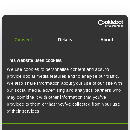
Consent
Details
About
+
Avaimet ja kulunvalvonta
This website uses cookies
Kaikki avaimiin ja kulkuoikeuksiin liittyvät kysymykset
ja vuokralaisten avaintilaukset hoidetaan osoitteesta
We use cookies to personalise content and ads, to
+
Irtokalusteet
avaimet@teknologiakiinteistot.fi. Avaimet ovat
provide social media features and to analyse our traffic.
We also share information about your use of our site with
henkilökohtaisia ja niiden katoamisesta tulee ilmoittaa
Teknologiakiinteistöjen kautta on mahdollista vuokrata
our social media, advertising and analytics partners who
mahdollisimman nopeasti.
irtokalusteita omien toiveidensa mukaisesti. Mikäli
may combine it with other information that you’ve
+
Joki
provided to them or that they’ve collected from your use
haluat kuulla lisää irtokalustevaihtoehdoista ja kysyä
of their services.
tarjousta, olethan yhteydessä yrityksesi asiakkuudesta
Haluatko järjestää tapahtuman, webinaarin tai
vastaavaan henkilöön Teknologiakiinteistöissä.
kokouksen?
Tapahtumatalo Joesta
löydät runsaasti
+
Kierrätys