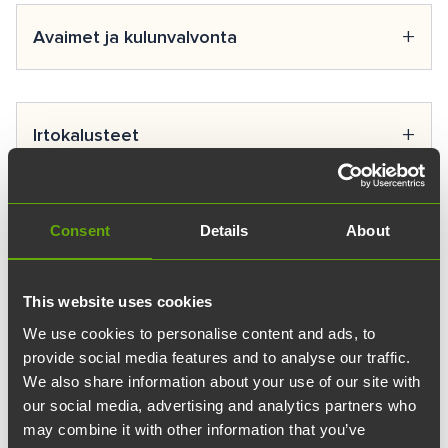
+
Avaimet ja kulunvalvonta
Kaikki avaimiin ja kulkuoikeuksiin liittyvät kysymykset
ja vuokralaisten avaintilaukset hoidetaan osoitteesta
+
Irtokalusteet
avaimet@teknologiakiinteistot.fi. Avaimet ovat
henkilökohtaisia ja niiden katoamisesta tulee ilmoittaa
Teknologiakiinteistöjen kautta on mahdollista vuokrata
mahdollisimman nopeasti.
irtokalusteita omien toiveidensa mukaisesti. Mikäli
+
Consent
Details
About
Joki
haluat kuulla lisää irtokalustevaihtoehdoista ja kysyä
tarjousta, olethan yhteydessä yrityksesi asiakkuudesta
Haluatko järjestää tapahtuman, webinaarin tai
vastaavaan henkilöön Teknologiakiinteistöissä.
This website uses cookies
kokouksen?
Tapahtumatalo Joesta
löydät runsaasti
+
Kierrätys
We use cookies to personalise content and ads, to
erikokoisia tiloja, jotka taipuvat tapahtumaan kuin
provide social media features and to analyse our traffic.
tapahtumaan. Tutustu tiloihin, palveluihin tai ota
We also share information about your use of our site with
Teknologiakiinteistöjen siivouskumppani Coor
yhteyttä
myyntipalveluun
.
our social media, advertising and analytics partners who
toimittaa asiakkaiden lajittelemat jätteet
+
Kiinteistönhuolto
may combine it with other information that you’ve
kierrätys-/jätepisteelle jakeiden mukaan. Siistijät