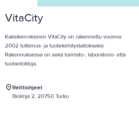
VitaCity
Kaksikerroksinen VitaCity on rakennettu vuonna
2002 tutkimus- ja tuotekehityslaitokseksi.
Rakennuksessa on sekä toimisto-, laboratorio- että
tuotantotiloja.
location_on
Reittiohjeet
Biolinja 2, 20750 Turku