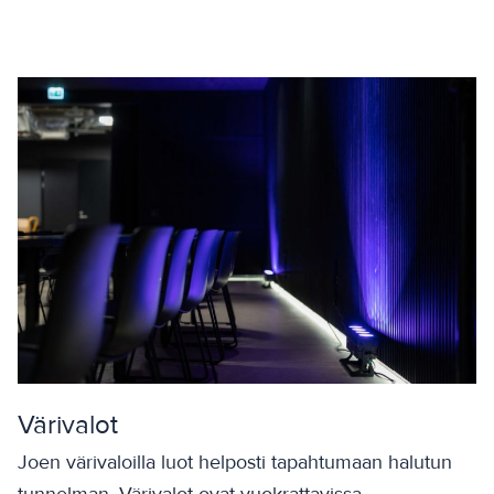
Värivalot
Joen värivaloilla luot helposti tapahtumaan halutun
tunnelman. Värivalot ovat vuokrattavissa