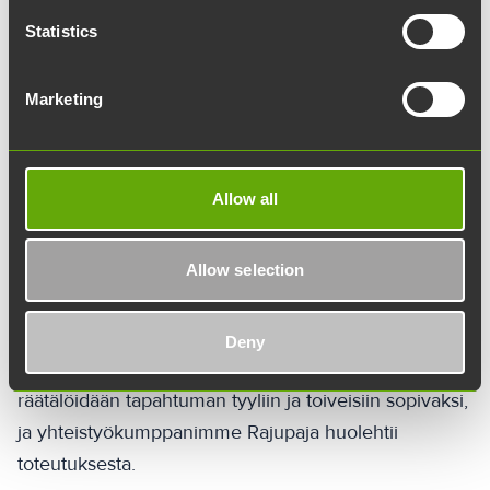
Statistics
Marketing
Allow all
Allow selection
DJ
Joen kautta on mahdollista tilata ammattitaitoinen DJ
Deny
tapahtuman musiikista vastaamaan. DJ‑palvelu
räätälöidään tapahtuman tyyliin ja toiveisiin sopivaksi,
ja yhteistyökumppanimme Rajupaja huolehtii
toteutuksesta.