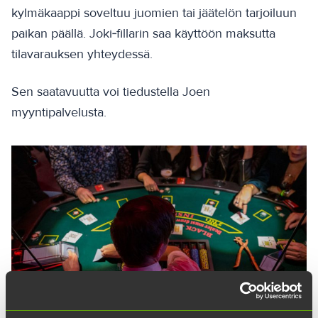
kylmäkaappi soveltuu juomien tai jäätelön tarjoiluun
paikan päällä. Joki‑fillarin saa käyttöön maksutta
tilavarauksen yhteydessä.
Sen saatavuutta voi tiedustella Joen
myyntipalvelusta.