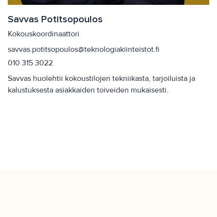
Savvas Potitsopoulos
Kokouskoordinaattori
savvas.potitsopoulos@teknologiakiinteistot.fi
010 315 3022
Savvas huolehtii kokoustilojen tekniikasta, tarjoiluista ja
kalustuksesta asiakkaiden toiveiden mukaisesti.