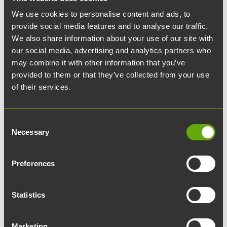
toiveidensa toimitilat
We use cookies to personalise content and ads, to
provide social media features and to analyse our traffic.
Turku Energia muutti vuonna 2022
We also share information about your use of our site with
our social media, advertising and analytics partners who
Teknologiakiinteistöjen rakennuttamaan
may combine it with other information that you’ve
InfraCityyn Itäharjulle. Valoisat tilat edistävät
provided to them or that they’ve collected from your use
viihtyvyyttä ja houkuttelevat tulemaan
of their services.
toimistolle, kertoo Turku Energian
henkilöstöjohtaja Tiina Aho.
Consent
Necessary
Selection
Muutto uusiin tiloihin tuli ajankohtaiseksi Turku
Energialle vanhan toimipisteen
Preferences
asemakaavamuutoksen myötä. Uusille tiloille
Turku Energialla oli tarkat toiveet.
Statistics
– Halusimme monipuoliset, modernit ja
energiatehokkaat tilat. Tavoitteenamme oli, että
Marketing