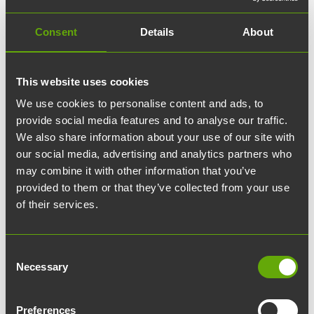
10.11.2025
edit
Blogi
Consent
Details
About
Turun kivijalat ovat telakka,
lääketiede – ja Tiedepuisto
This website uses cookies
We use cookies to personalise content and ads, to
Turun Tiedepuisto on nimensä mukaisesti
provide social media features and to analyse our traffic.
We also share information about your use of our site with
tiedon ja osaamisen keskus, jonka ytimessä
our social media, advertising and analytics partners who
toimivat Turun yliopisto, Turun
may combine it with other information that you’ve
ammattikorkeakoulu sekä alueen tutkimus- ja
provided to them or that they’ve collected from your use
opetustoiminta.
of their services.
– Turun tulevaisuus rakentuu kolmen vahvan
Consent
kivijalan varaan: ne ovat telakka, lääkekehitys ja
Necessary
Selection
Turun Tiedepuisto. Telakalla ja lääketeollisuudella
on alueellemme valtava taloudellinen merkitys, ja
Preferences