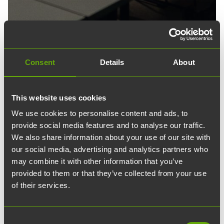
Consent
Details
About
This website uses cookies
We use cookies to personalise content and ads, to
provide social media features and to analyse our traffic.
22.03.2024
waves
Joki
We also share information about your use of our site with
our social media, advertising and analytics partners who
Ulkonäköyhteiskunta –
may combine it with other information that you’ve
Miksi miehet hyötyvät
provided to them or that they’ve collected from your use
of their services.
ulkonäöstä naisia enemmän
työelämässä?
Consent