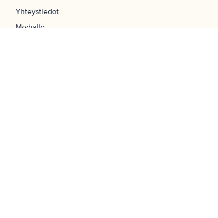
Yhteystiedot
Medialle
Julkaisut
Palvelukartta
Whistleblowing
Työpaikat
UKK
Navigaatio
Etusivu
Tilat
Palvelut
Yritys