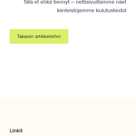
Tätä et ehkä tiennyt – nettisivuiltamme näet
kiinteistöjemme kulutustiedot
Takaisin artikkeleihin
Linkit