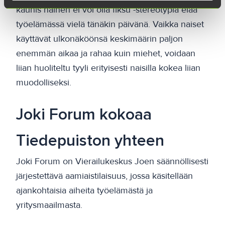
kaunis nainen ei voi olla fiksu -stereotypia elää
työelämässä vielä tänäkin päivänä. Vaikka naiset
käyttävät ulkonäköönsä keskimäärin paljon
enemmän aikaa ja rahaa kuin miehet, voidaan
liian huoliteltu tyyli erityisesti naisilla kokea liian
muodolliseksi.
Joki Forum kokoaa
Tiedepuiston yhteen
Joki Forum on Vierailukeskus Joen säännöllisesti
järjestettävä aamiaistilaisuus, jossa käsitellään
ajankohtaisia aiheita työelämästä ja
yritysmaailmasta.