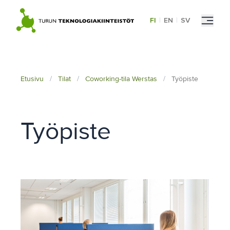
Skip
to
FI
|
EN
|
SV
content
Etusivu
/
Tilat
/
Coworking-tila Werstas
/
Työpiste
Työpiste