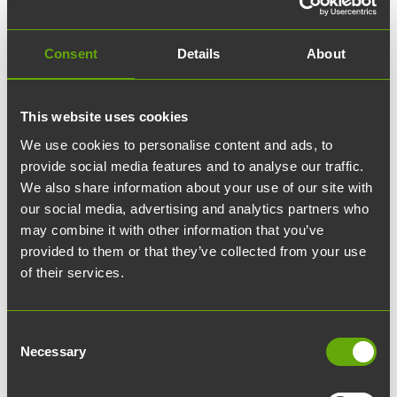
✓ Lisätunnit hiljaisiin huoneisiin
✓ Lisätunnit neuvotteluhuoneisiin
Consent
Details
About
✓ Kokoustarjoilut
This website uses cookies
We use cookies to personalise content and ads, to
Ota yhteyttä
provide social media features and to analyse our traffic.
We also share information about your use of our site with
Yhteystietosi:
our social media, advertising and analytics partners who
may combine it with other information that you’ve
provided to them or that they’ve collected from your use
Etunimi:
of their services.
Sukunimi:
Consent
Necessary
Selection
Yritys: