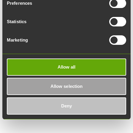
Preferences
Sähköpostiosoite:
Statistics
Mitä asiasi koskee?
Marketing
Lisätietoja:
Allow all
Allow selection
Haluatko pysyä ajan tasalla Werstaan
uutisista ja Turun Tiedepuiston
tapahtumista? Tilaa uutiskirjeemme.
Deny
Teknologiakiinteistöjen uutiskirje