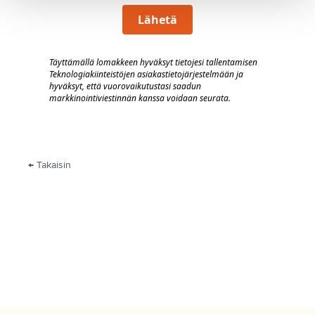
Lähetä
Täyttämällä lomakkeen hyväksyt tietojesi tallentamisen
Teknologiakiinteistöjen asiakastietojärjestelmään
j
a
hyväksyt, että vuorovaik
utustasi saadun
markkinointiviestinnän kanssa voidaan seurata.
← Takaisin