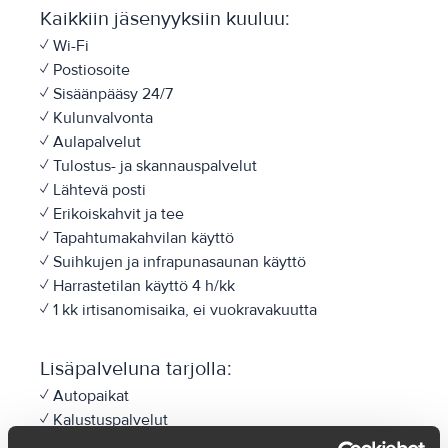
Kaikkiin jäsenyyksiin kuuluu:
✓ Wi-Fi
✓ Postiosoite
✓ Sisäänpääsy 24/7
✓ Kulunvalvonta
✓ Aulapalvelut
✓ Tulostus- ja skannauspalvelut
✓ Lähtevä posti
✓ Erikoiskahvit ja tee
✓ Tapahtumakahvilan käyttö
✓ Suihkujen ja infrapunasaunan käyttö
✓ Harrastetilan käyttö 4 h/kk
✓ 1 kk irtisanomisaika, ei vuokravakuutta
Lisäpalveluna tarjolla:
✓ Autopaikat
✓ Kalustuspalvelut
✓ Lukolliset säilytyslokerot