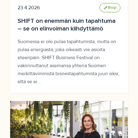
23.4.2026
edit
Blogi
SHIFT on enemmän kuin tapahtuma
– se on elinvoiman kiihdyttämö
Suomessa ei ole pulaa tapahtumista, mutta on
pulaa energiasta, joka oikeasti vie asioita
eteenpäin. SHIFT Business Festival on
vakiinnuttanut asemansa yhtenä Suomen
merkittävimmistä bisnestapahtumista juuri siksi,
että se ei...