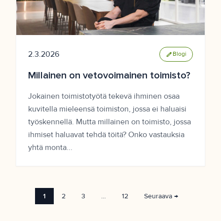
2.3.2026
edit
Blogi
Millainen on vetovoimainen toimisto?
Jokainen toimistotyötä tekevä ihminen osaa
kuvitella mieleensä toimiston, jossa ei haluaisi
työskennellä. Mutta millainen on toimisto, jossa
ihmiset haluavat tehdä töitä? Onko vastauksia
yhtä monta...
1
2
3
…
12
Seuraava →