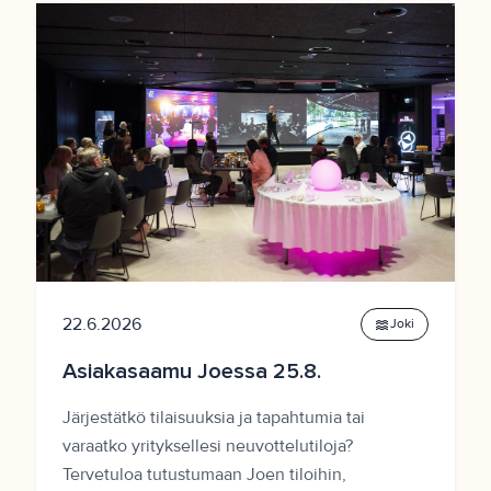
22.6.2026
waves
Joki
Asiakasaamu Joessa 25.8.
Järjestätkö tilaisuuksia ja tapahtumia tai
varaatko yrityksellesi neuvottelutiloja?
Tervetuloa tutustumaan Joen tiloihin,