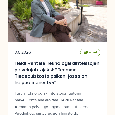
3.6.2026
article
Uutiset
Heidi Rantala Teknologiakiinteistöjen
palvelujohtajaksi: ”Teemme
Tiedepuistosta paikan, jossa on
helppo menestyä”
Turun Teknologiakiinteistöjen uutena
palvelujohtajana aloittaa Heidi Rantala.
Aiemmin palvelujohtajana toiminut Leena
Puodinketo siirtyy uusien haasteiden