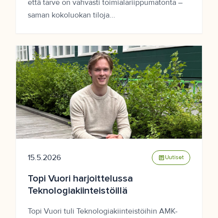
että tarve on vahvasti toimialariippumatonta –
saman kokoluokan tiloja...
15.5.2026
article
Uutiset
Topi Vuori harjoittelussa
Teknologiakiinteistöillä
Topi Vuori tuli Teknologiakiinteistöihin AMK-