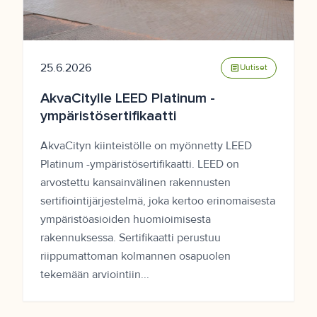
25.6.2026
article
Uutiset
AkvaCitylle LEED Platinum -
ympäristösertifikaatti
AkvaCityn kiinteistölle on myönnetty LEED
Platinum -ympäristösertifikaatti. LEED on
arvostettu kansainvälinen rakennusten
sertifiointijärjestelmä, joka kertoo erinomaisesta
ympäristöasioiden huomioimisesta
rakennuksessa. Sertifikaatti perustuu
riippumattoman kolmannen osapuolen
tekemään arviointiin...