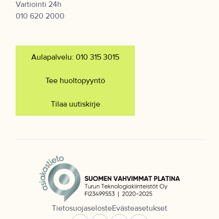
Vartiointi 24h
010 620 2000
Aulapalvelu: 010 315 3015
Tee huoltopyyntö
Tilaa uutiskirje
Tietosuojaseloste
Evästeasetukset