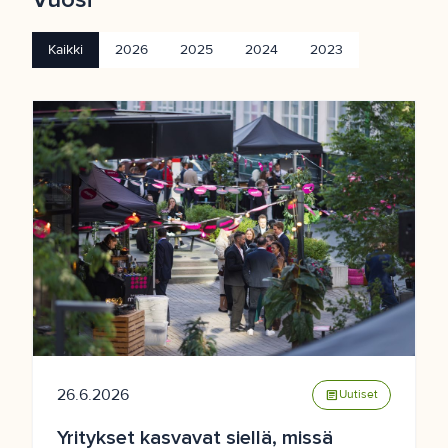
Kaikki
2026
2025
2024
2023
26.6.2026
article
Uutiset
Yritykset kasvavat siellä, missä