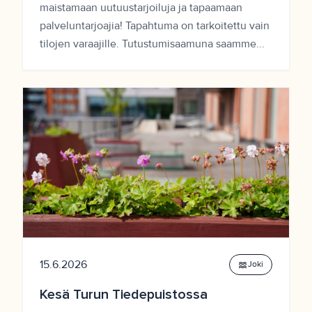
maistamaan uutuustarjoiluja ja tapaamaan
palveluntarjoajia! Tapahtuma on tarkoitettu vain
tilojen varaajille. Tutustumisaamuna saamme...
15.6.2026
waves
Joki
Kesä Turun Tiedepuistossa