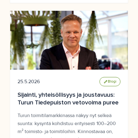
25.5.2026
edit
Blogi
Sijainti, yhteisöllisyys ja joustavuus:
Turun Tiedepuiston vetovoima puree
Turun toimitilamarkkinassa näkyy nyt selkeä
suunta: kysyntä kohdistuu erityisesti 100–200
m² toimisto- ja toimitiloihin. Kiinnostavaa on,