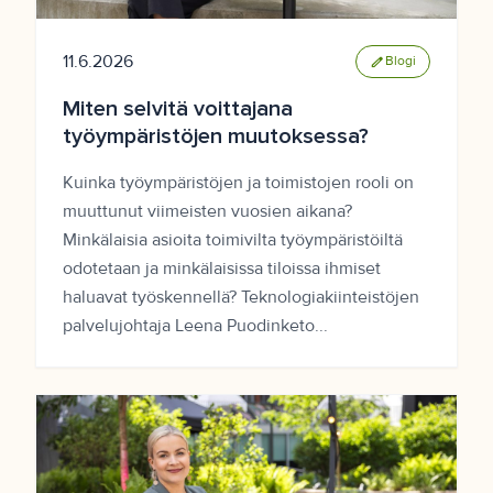
11.6.2026
edit
Blogi
Miten selvitä voittajana
työympäristöjen muutoksessa?
Kuinka työympäristöjen ja toimistojen rooli on
muuttunut viimeisten vuosien aikana?
Minkälaisia asioita toimivilta työympäristöiltä
odotetaan ja minkälaisissa tiloissa ihmiset
haluavat työskennellä? Teknologiakiinteistöjen
palvelujohtaja Leena Puodinketo...